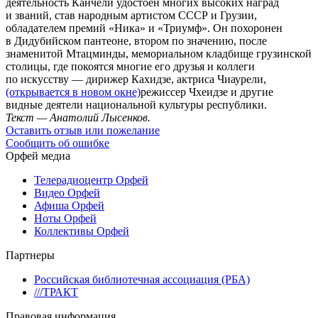
деятельность Канчели удостоен многих высоких наград
и званий, став народным артистом СССР и Грузии,
обладателем премий «Ника» и «Триумф». Он похоронен
в Дидубийском пантеоне, втором по значению, после
знаменитой Мтацминды, мемориальном кладбище грузинской
столицы, где покоятся многие его друзья и коллеги
по искусству — дирижер Кахидзе, актриса Чиаурели,
(открывается в новом окне)
режиссер Чхеидзе и другие
видные деятели национальной культуры республики.
Текст — Анатолий Лысенков.
Оставить отзыв или пожелание
Сообщить об ошибке
Орфей медиа
Телерадиоцентр Орфей
Видео Орфей
Афиша Орфей
Ноты Орфей
Коллективы Орфей
Партнеры
Российская библиотечная ассоциация (РБА)
///ТРАКТ
Правовая информация