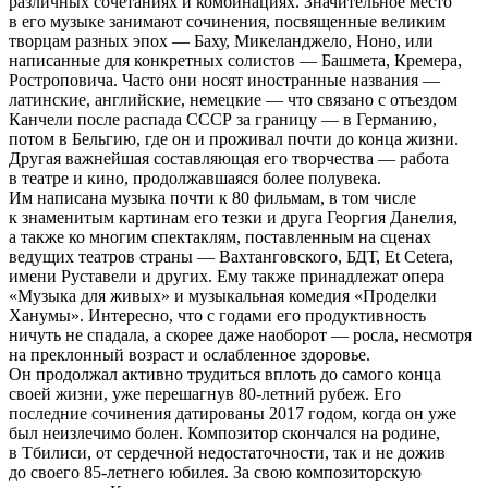
различных сочетаниях и комбинациях. Значительное место
в его музыке занимают сочинения, посвященные великим
творцам разных эпох — Баху, Микеланджело, Ноно, или
написанные для конкретных солистов — Башмета, Кремера,
Ростроповича. Часто они носят иностранные названия —
латинские, английские, немецкие — что связано с отъездом
Канчели после распада СССР за границу — в Германию,
потом в Бельгию, где он и проживал почти до конца жизни.
Другая важнейшая составляющая его творчества — работа
в театре и кино, продолжавшаяся более полувека.
Им написана музыка почти к 80 фильмам, в том числе
к знаменитым картинам его тезки и друга Георгия Данелия,
а также ко многим спектаклям, поставленным на сценах
ведущих театров страны — Вахтанговского, БДТ, Et Cetera,
имени Руставели и других. Ему также принадлежат опера
«Музыка для живых» и музыкальная комедия «Проделки
Ханумы». Интересно, что с годами его продуктивность
ничуть не спадала, а скорее даже наоборот — росла, несмотря
на преклонный возраст и ослабленное здоровье.
Он продолжал активно трудиться вплоть до самого конца
своей жизни, уже перешагнув 80-летний рубеж. Его
последние сочинения датированы 2017 годом, когда он уже
был неизлечимо болен. Композитор скончался на родине,
в Тбилиси, от сердечной недостаточности, так и не дожив
до своего 85-летнего юбилея. За свою композиторскую