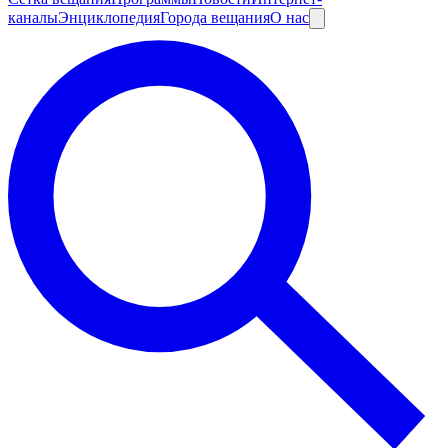
каналы
Энциклопедия
Города вещания
О нас