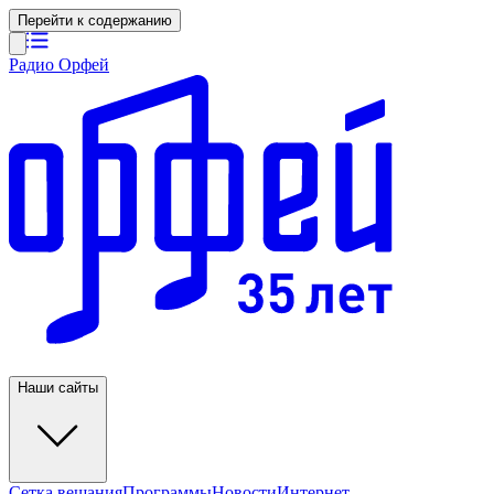
Перейти к содержанию
Радио Орфей
Наши сайты
Сетка вещания
Программы
Новости
Интернет-