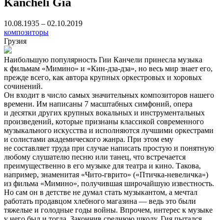
Kancheli Gia
10.08.1935 – 02.10.2019
композиторы
Грузия
Наибольшую популярность Гии Канчели принесла музыка
к фильмам «Мимино» и «Кин-дза-дза», но весь мир знает его,
прежде всего, как автора крупных оркестровых и хоровых
сочинений.
Он входит в число самых значительных композиторов нашего
времени. Им написаны 7 масштабных симфоний, опера
и десятки других крупных вокальных и инструментальных
произведений, которые признаны классикой современного
музыкального искусства и исполняются лучшими оркестрами
и солистами академического жанра. При этом ему
не составляет труда при случае написать простую и понятную
любому слушателю песню или танец, что встречается
преимущественно в его музыке для театра и кино. Такова,
например, знаменитая «Чито-гврито» («Птичка-невеличка»)
из фильма «Мимино», получившая широчайшую известность.
Но сам он в детстве не думал стать музыкантом, а мечтал
работать продавцом хлебного магазина — ведь это были
тяжелые и голодные годы войны. Впрочем, интерес к музыке
у него был и тогда. Закончив среднюю школу, Гия пытался