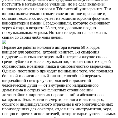
поступить в музыкальное училище, но не сдал экзамены
и пошел учиться на геолога в Тбилисский университет. Там
юноша окончательно сознает свое истинное призвание и,
оставив геологию, поступает на композиторский факультет
консерватории имени Сараджишвили, которую оканчивает
через 4 года, в возрасте 28 лет, что довольно поздно
по музыкальным меркам. Но зато теперь он на всю жизнь
связан со своим любимым делом.
Первые же работы молодого автора начала 60-х годов —
концерт для оркестра, духовой квинтет, 1-я симфония
и другие — вызывают огромный интерес и жгучие споры
среди публики и коллег-музыкантов, что связано с их яркой
образностью, новизной языка и самобытностью выражения.
Однако, постепенно приходит понимание того, что появился
большой и оригинальный талант, способный передать
широчайший спектр чувств, мыслей и движений
человеческой души — от внутреннего напряженного
драматизма и острых конфликтных столкновений
до тончайших лирических переживаний и абсолютного
катарсиса. Темы жизни и смерти, вечного и настоящего,
общего и индивидуального отражены в его многочисленных
произведениях для оркестра, отдельных инструментов, хора,
певцов и прочих исполнителей, которые варьируются в самых