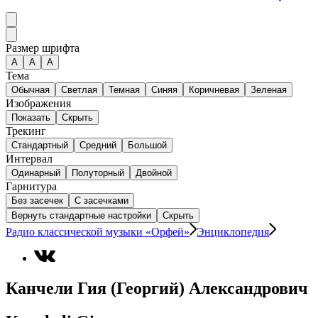
Размер шрифта
А
A
A
Тема
Обычная
Светлая
Темная
Синяя
Коричневая
Зеленая
Изображения
Показать
Скрыть
Трекинг
Стандартный
Средний
Большой
Интервал
Одинарный
Полуторный
Двойной
Гарнитура
Без засечек
С засечками
Вернуть стандартные настройки
Скрыть
Радио классической музыки «Орфей»
Энциклопедия
Канчели Гия (Георгий) Александрович