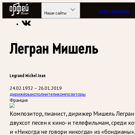
Радио Орфей
Сетка вещания
Радио классической музыки «Орфей»
Энциклопедия
Наши сайты
Легран Мишель
Legrand Michel Jean
24.02.1932 – 26.01.2019
дирижёры
исполнители
композиторы
Франция
Композитор, пианист, дирижер Мишель Легран 
двухсот песен к кино- и телефильмам, среди 
и «Никогда не говори никогда» из «бондианы»