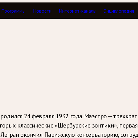
Программы
Новости
Интернет-каналы
Энциклопедия
родился 24 февраля 1932 года. Маэстро — трехкра
которых классические «Шербурские зонтики», перва
. Легран окончил Парижскую консерваторию, сотр