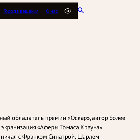
Города вещания
О нас
тный обладатель премии «Оскар», автор более
я экранизация «Аферы Томаса Крауна»
удничал с Фрэнком Синатрой, Шарлем