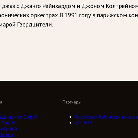
 джаз с Джанго Рейнхардом и Джоном Колтрейном.
онических оркестрах. В 1991 году в парижском к
марой Гвердцители.
а
Партнеры
адиоцентр Орфей
Российская библиотечная ассо
о Орфей
///ТРАКТ
а Орфей
 Орфей