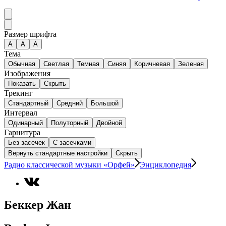
Размер шрифта
А
A
A
Тема
Обычная
Светлая
Темная
Синяя
Коричневая
Зеленая
Изображения
Показать
Скрыть
Трекинг
Стандартный
Средний
Большой
Интервал
Одинарный
Полуторный
Двойной
Гарнитура
Без засечек
С засечками
Вернуть стандартные настройки
Скрыть
Радио классической музыки «Орфей»
Энциклопедия
Беккер Жан