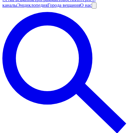
каналы
Энциклопедия
Города вещания
О нас