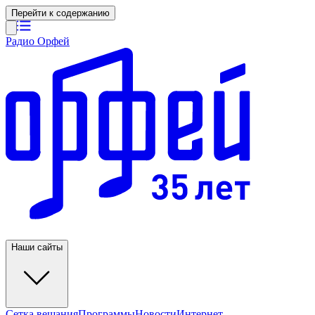
Перейти к содержанию
Радио Орфей
Наши сайты
Сетка вещания
Программы
Новости
Интернет-