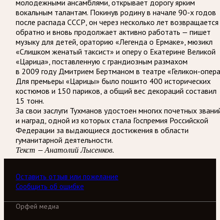
молодежными ансамблями, открывает дорогу ярким
вокальным талантам. Покинув родину в начале 90-х годов
после распада СССР, он через несколько лет возвращается
обратно и вновь продолжает активно работать — пишет
музыку для детей, ораторию «Легенда о Ермаке», мюзикл
«Слишком женатый таксист» и оперу о Екатерине Великой
«Царица», поставленную с грандиозным размахом
в 2009 году Дмитрием Бертманом в театре «Геликон-опера
Для премьеры «Царицы» было пошито 400 исторических
костюмов и 150 париков, а общий вес декораций составил
15 тонн.
За свои заслуги Тухманов удостоен многих почетных звани
и наград, одной из которых стала Госпремия Российской
Федерации за выдающиеся достижения в области
гуманитарной деятельности.
Текст — Анатолий Лысенков.
Оставить отзыв или пожелание
Сообщить об ошибке
Орфей медиа