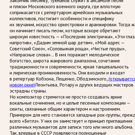
Закончив Гнесинку, Тухманов служит в ансамбле песни
и пляски Московского военного округа, где вплотную
соприкасается с репертуаром армейских музыкальных
коллективов, постигает особенности и специфику
их звучания, искусство оркестровки и аранжировки. Тогда ж
он начинает писать песни, которые вскоре обретают
широкую известность — «Последняя электричка», «Эти глаз
напротив», «Дадим земной шар детям», «Мой адрес —
Советский Союз», «Соловьиная роща», «Чистые пруды»,
«Напрасные слова»… В них поражает мелодическое
богатство, широта жанрового диапазона, сочетание
традиционности и современности, яркая танцевальность
и лирическая проникновенность. Они входили и входят
в репертуар Кобзона, Лещенко, Ободзинского,
(открываетс
новом окне)
Леонтьева, Ротару и других ведущих мастеров
эстрадны страны.
Но композитор стремится не просто создавать яркие
вокальные сочинения, но и целые песенные композиции —
сюиты, связанные общим характером и настроением.
Примером для него становятся западные рок-группы, преж
всего «Битлз». У них он заимствует и принцип приглашения
различных музыкантов для записи того или иного альбома.
Так, впервые в СССР появляются полноценные