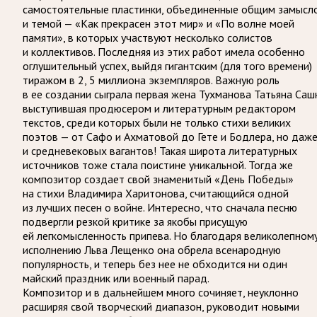
самостоятельные пластинки, объединенные общим замысл
и темой — «Как прекрасен этот мир» и «По волне моей
памяти», в которых участвуют несколько солистов
и коллективов. Последняя из этих работ имела особенно
оглушительный успех, выйдя гигантским (для того времени)
тиражом в 2, 5 миллиона экземпляров. Важную роль
в ее создании сыграла первая жена Тухманова Татьяна Саш
выступившая продюсером и литературным редактором
текстов, среди которых были не только стихи великих
поэтов — от Сафо и Ахматовой до Гете и Бодлера, но даж
и средневековых вагантов! Такая широта литературных
источников тоже стала поистине уникальной. Тогда же
композитор создает свой знаменитый «День Победы»
на стихи Владимира Харитонова, считающийся одной
из лучших песен о войне. Интересно, что сначала песню
подвергли резкой критике за якобы присущую
ей легкомысленность припева. Но благодаря великолепном
исполнению Льва Лещенко она обрела всенародную
популярность, и теперь без нее не обходится ни один
майский праздник или военный парад.
Композитор и в дальнейшем много сочиняет, неуклонно
расширяя свой творческий диапазон, руководит новыми