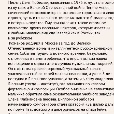
Песня «День Победы», написанная в 1975 году, стала одно
из лучших о Великой Отечественной войне. Тем не менее,
сочинивший ее композитор не остался автором «всего лиш
одного, пусть и гениального творения, как это бывало иног
в истории искусства. Ему принадлежит также огромное
количество других песенных шлягеров, которые известны
и любимы миллионами слушателей как в России, так
и за рубежом.
Тухманов родился в Москве за год до Великой
Отечественной войны в интеллигентной русско-армянской
семье. События трудного военного времени, безусловно,
отложились в памяти ребенка, что впоследствии нашло
воплощение в одном из его лучших музыкальных творений.
Он с детства проявил огромный музыкальный талант,
унаследованный от своей матери-пианистки, и уже в 8 лет
поступил в Гнесинское училище, а затем и в саму Академию
Гнесиных (тогда — институт), где занимался по классам
фортепиано и композиции. Особое внимание на талантливо
мальчика обратила сама основательница учебного заведен
Елена Фабиановна Гнесина. Дипломной работой
начинающего композитора стали оратория «За далью даль
по поэме Твардовского и цикл романсов на стихи Гейне.