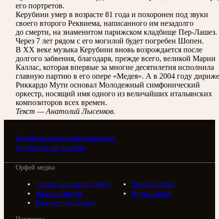
его портретов.
Керубини умер в возрасте 81 года и похоронен под звуки
своего второго Реквиема, написанного им незадолго
до смерти, на знаменитом парижском кладбище Пер-Лашез.
Через 7 лет рядом с его могилой будет погребен Шопен.
В ХХ веке музыка Керубини вновь возрождается после
долгого забвения, благодаря, прежде всего, великой Марии
Каллас, которая впервые за многие десятилетия исполнила
главную партию в его опере «Медея». А в 2004 году дириж
Риккардо Мути основал Молодежный симфонический
оркестр, носящий имя одного из величайших итальянских
композиторов всех времен.
Текст — Анатолий Лысенков.
Оставить отзыв или пожелание
Сообщить об ошибке
Орфей медиа
Телерадиоцентр Орфей
Видео Орфей
Афиша Орфей
Ноты Орфей
Коллективы Орфей