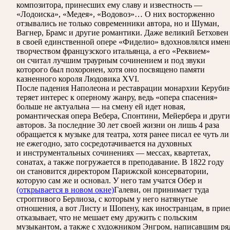
композитора, принесших ему славу и известность —
«Лодоиска», «Медея», «Водовоз»… О них восторженно
отзывались не только современники автора, но и Шуман,
Вагнер, Брамс и другие романтики. Даже великий Бетховен
в своей единственной опере «Фиделио» вдохновлялся имен
творчеством французского итальянца, а его «Реквием»
он считал лучшим траурным сочинением и под звуки
которого был похоронен, хотя оно посвящено памяти
казненного короля Людовика XVI.
После падения Наполеона и реставрации монархии Керуби
теряет интерес к оперному жанру, ведь «опера спасения»
больше не актуальна — на смену ей идет новая,
романтическая опера Вебера, Спонтини, Мейербера и друг
авторов. За последние 30 лет своей жизни он лишь 4 раза
обращается к музыке для театра, хотя ранее писал ее чуть ли
не ежегодно, зато сосредотачивается на духовных
и инструментальных сочинениях — мессах, квартетах,
сонатах, а также погружается в преподавание. В 1822 году
он становится директором Парижской консерватории,
которую сам же и основал. У него там учатся Обер и
(открывается в новом окне)
Галеви, он принимает туда
строптивого Берлиоза, с которым у него натянутые
отношения, а вот Листу и Шопену, как иностранцам, в при
отказывает, что не мешает ему дружить с польским
музыкантом, а также с художником Энгром, написавшим ря