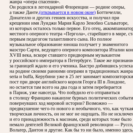
жанра «опера спасения».
Он родился в легендарной Флоренции — родине оперы,
а также Данте
,
(открывается в новом окне)
Боттичелли,
Донателло и других гениев искусства, и получил при
крещении имя Луиджи Мария Карло Зенобио Сальваторе,
из которых осталось только первое. Его отец, аккомпаниато
местного оперного театра «Пергола», старейшего в мире, ст
первым педагогом талантливого сына. Но полное
музыкальное образование юноша получает у знаменитого
маэстро Сарти, ведущего оперного композитора Италии ко
XVIII века, вскоре ставшего придворным музыкантом
у российского императора в Петербурге. Такое же признани
за границей ждало и его ученика. Быстро добившись успеха
на родине своими ранними операми в традиционных жанра
seria и buffa, Керубини уже в 25 лет занимает композиторск
пост при дворе английского короля Георга III в Лондоне,
но остается там всего на два года и затем перебирается
в Париж, уже навсегда. Что побудило его отправиться
в столицу Францию накануне бурных политических событи
повернувших ход мировой истории? Возможно —
предвкушение чего-то нового и необычного, что, как чутка
творческая личность, он не мог не ощущать. Но не исключе
и его принадлежность к масонам, среди которых тоже было
немало деятелей Великой французской революции — Руссо
Вольтер, Дантон и другие. Как бы то ни было, именно здесь