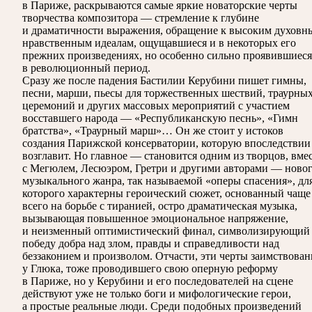
в Париже, раскрываются самые яркие новаторские черты
творчества композитора — стремление к глубине
и драматичности выражения, обращение к высоким духовн
нравственным идеалам, ощущавшиеся и в некоторых его
прежних произведениях, но особенно сильно проявившиеся
в революционный период.
Сразу же после падения Бастилии Керубини пишет гимны,
песни, марши, пьесы для торжественных шествий, траурны
церемоний и других массовых мероприятий с участием
восставшего народа — «Республиканскую песнь», «Гимн
братства», «Траурный марш»… Он же стоит у истоков
создания Парижской консерватории, которую впоследствии
возглавит. Но главное — становится одним из творцов, вме
с Мегюлем, Лесюэром, Гретри и другими авторами — ново
музыкального жанра, так называемой «оперы спасения», дл
которого характерны героический сюжет, основанный чаще
всего на борьбе с тиранией, остро драматическая музыка,
вызывающая повышенное эмоциональное напряжение,
и неизменный оптимистический финал, символизирующий
победу добра над злом, правды и справедливости над
беззаконием и произволом. Отчасти, эти черты заимствова
у Глюка, тоже проводившего свою оперную реформу
в Париже, но у Керубини и его последователей на сцене
действуют уже не только боги и мифологические герои,
а простые реальные люди. Среди подобных произведений