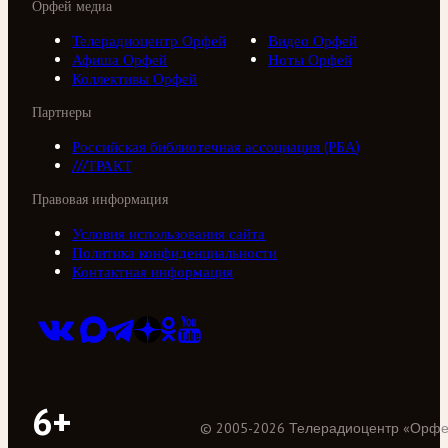
Орфей медиа
Телерадиоцентр Орфей
Видео Орфей
Афиша Орфей
Ноты Орфей
Коллективы Орфей
Партнеры
Российская библиотечная ассоциация (РБА)
///ТРАКТ
Правовая информация
Условия использования сайта
Политика конфиденциальности
Контактная информация
6+
©
2005
-
2026
Телерадиоцентр «Орф