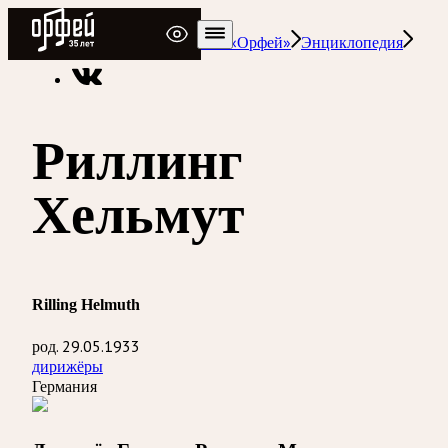
Радио Орфей
Радио классической музыки «Орфей»
Энциклопедия
Риллинг
Хельмут
Rilling Helmuth
род. 29.05.1933
дирижёры
Германия