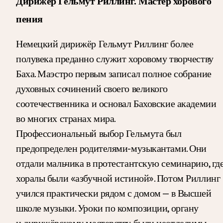
Дирижёр Гельмут Риллинг. Мастер хорового
пения
Немецкий дирижёр Гельмут Риллинг более
полувека преданно служит хоровому творчеству
Баха. Маэстро первым записал полное собрание
духовных сочинений своего великого
соотечественника и основал Баховские академии
во многих странах мира.
Профессиональный выбор Гельмута был
предопределен родителями-музыкантами. Они
отдали мальчика в протестантскую семинарию, гд
хоралы были «азбучной истиной». Потом Риллинг
учился практически рядом с домом — в Высшей
школе музыки. Уроки по композиции, органу