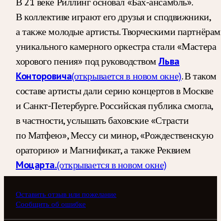
В 21 веке Риллинг основал «Бах-ансамбль».
В коллективе играют его друзья и сподвижники,
а также молодые артисты. Творческими партнёра
уникального камерного оркестра стали «Мастера
хорового пения» под руководством
Льва
Конторовича
(открывается в новом окне)
. В таком
составе артисты дали серию концертов в Москве
и Санкт-Петербурге. Российская публика смогла,
в частности, услышать баховские «Страсти
по Матфею», Мессу си минор, «Рождественскую
ораторию» и Магнификат, а также Реквием
Моцарта.
(открывается в новом окне)
Оставить отзыв или пожелание
Сообщить об ошибке