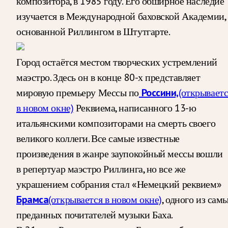
композитора, в 1985 году. Его обширное наследие
изучается в Международной баховской Академии,
основанной Риллингом в Штутгарте.
Город остаётся местом творческих устремлений
маэстро. Здесь он в конце 80-х представляет
мировую премьеру Мессы по
Россини,
(открываетс
в новом окне)
Реквиема, написанного 13-ю
итальянскими композиторами на смерть своего
великого коллеги. Все самые известные
произведения в жанре заупокойный мессы вошли
в репертуар маэстро Риллинга, но все же
украшением собрания стал «Немецкий реквием»
Брамса
(открывается в новом окне)
, одного из сам
преданных почитателей музыки Баха.