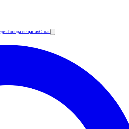
едия
Города вещания
О нас