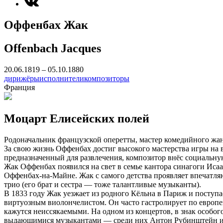
Оффенбах Жак
Offenbach Jacques
20.06.1819 – 05.10.1880
дирижёры
исполнители
композиторы
Франция
Моцарт Елисейских полей
Родоначальник французской оперетты, мастер комедийного жан
За свою жизнь Оффенбах достиг высокого мастерства игры на в
предназначенный для развлечения, композитор внёс социальну
Жак Оффенбах появился на свет в семье кантора синагоги Исаа
Оффенбах-на-Майне. Жак с самого детства проявляет впечатля
трио (его брат и сестра — тоже талантливые музыканты).
В 1833 году Жак уезжает из родного Кёльна в Париж и поступ
виртуозным виолончелистом. Он часто гастролирует по европей
кажутся неиссякаемыми. На одном из концертов, в знак особо
выдающимися музыкантами — среди них Антон Рубинштейн и Ф