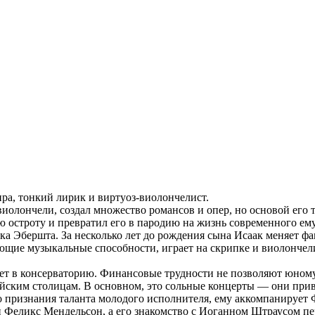
ра, тонкий лирик и виртуоз-виолончелист.
иолончели, создал множество романсов и опер, но основой его т
ю остроту и превратил его в пародию на жизнь современного ем
ка Эбершта. За несколько лет до рождения сына Исаак меняет ф
ющие музыкальные способности, играет на скрипке и виолончели
ает в консерваторию. Финансовые трудности не позволяют юному
ским столицам. В основном, это сольные концерты — они приводя
го признания таланта молодого исполнителя, ему аккомпанирует
еликс Мендельсон, а его знакомство с Иоганном Штраусом пер