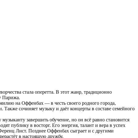
ворчества стала оперетта. В этот жанр, традиционно
у Парижа.
амилию на Оффенбах — в честь своего родного города,
. Также сочиняет музыку и даёт концерты в составе семейного
 музыканту завершить обучение, но он всё равно становится
т публику в восторг. Его энергия, талант и вера в успех
 Ференц Лист. Позднее Оффенбах сыграет и с другими
ерастёт в настоящую дружбу.