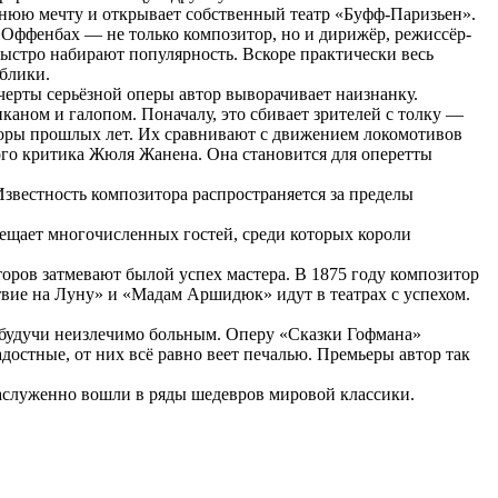
внюю мечту и открывает собственный театр «Буфф-Паризьен».
е Оффенбах — не только композитор, но и дирижёр, режиссёр-
ыстро набирают популярность. Вскоре практически весь
блики.
ерты серьёзной оперы автор выворачивает наизнанку.
аном и галопом. Поначалу, это сбивает зрителей с толку —
торы прошлых лет. Их сравнивают с движением локомотивов
ого критика Жюля Жанена. Она становится для оперетты
звестность композитора распространяется за пределы
ещает многочисленных гостей, среди которых короли
оров затмевают былой успех мастера. В 1875 году композитор
твие на Луну» и «Мадам Аршидюк» идут в театрах с успехом.
 будучи неизлечимо больным. Оперу «Сказки Гофмана»
достные, от них всё равно веет печалью. Премьеры автор так
 заслуженно вошли в ряды шедевров мировой классики.