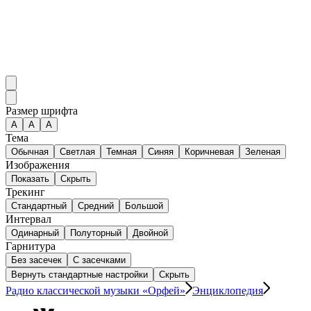
Размер шрифта
А
A
A
Тема
Обычная
Светлая
Темная
Синяя
Коричневая
Зеленая
Изображения
Показать
Скрыть
Трекинг
Стандартный
Средний
Большой
Интервал
Одинарный
Полуторный
Двойной
Гарнитура
Без засечек
С засечками
Вернуть стандартные настройки
Скрыть
Радио классической музыки «Орфей»
Энциклопедия