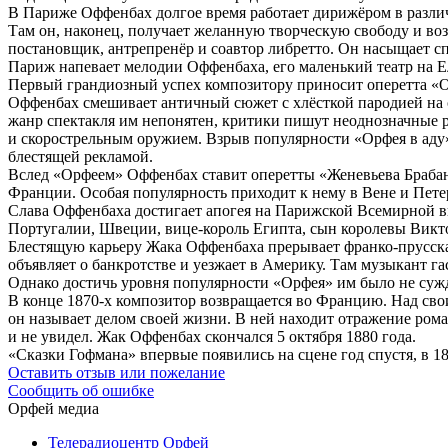
В Париже Оффенбах долгое время работает дирижёром в различ
Там он, наконец, получает желанную творческую свободу и воз
постановщик, антрепренёр и соавтор либретто. Он насыщает с
Париж напевает мелодии Оффенбаха, его маленький театр на 
Первый грандиозный успех композитору приносит оперетта «Ор
Оффенбах смешивает античный сюжет с хлёсткой пародией на со
жанр спектакля им непонятен, критики пишут неоднозначные 
и скорострельным оружием. Взрыв популярности «Орфея в аду»
блестящей рекламой.
Вслед «Орфеем» Оффенбах ставит оперетты «Женевьева Брабант
Франции. Особая популярность приходит к нему в Вене и Пете
Слава Оффенбаха достигает апогея на Парижской Всемирной вы
Португалии, Швеции, вице-король Египта, сын королевы Виктор
Блестящую карьеру Жака Оффенбаха прерывает франко-прусская
объявляет о банкротстве и уезжает в Америку. Там музыкант г
Однако достичь уровня популярности «Орфея» им было не суж
В конце 1870-х композитор возвращается во Францию. Над св
он называет делом своей жизни. В ней находит отражение роман
и не увидел. Жак Оффенбах скончался 5 октября 1880 года.
«Сказки Гофмана» впервые появились на сцене год спустя, в 1
Оставить отзыв или пожелание
Сообщить об ошибке
Орфей медиа
Телерадиоцентр Орфей