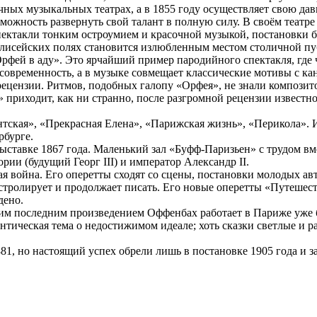
ных музыкальных театрах, а в 1855 году осуществляет свою да
можность развернуть свой талант в полную силу. В своём театр
пектакли тонким остроумием и красочной музыкой, постановки б
Елисейских полях становится излюбленным местом столичной пу
фей в аду». Это ярчайший пример пародийного спектакля, где ч
временность, а в музыке совмещает классические мотивы с канк
рецензии. Ритмов, подобных галопу «Орфея», не знали компози
 приходит, как ни странно, после разгромной рецензии известн
ская», «Прекрасная Елена», «Парижская жизнь», «Перикола». И
рбурге.
ставке 1867 года. Маленький зал «Буфф-Паризьен» с трудом вм
ии (будущий Георг III) и император Александр II.
 война. Его оперетты сходят со сцены, постановки молодых авт
астролирует и продолжает писать. Его новые оперетты «Путешес
дено.
оим последним произведением Оффенбах работает в Париже уже
тическая тема о недостижимом идеале; хоть сказки светлые и ра
881, но настоящий успех обрели лишь в постановке 1905 года и