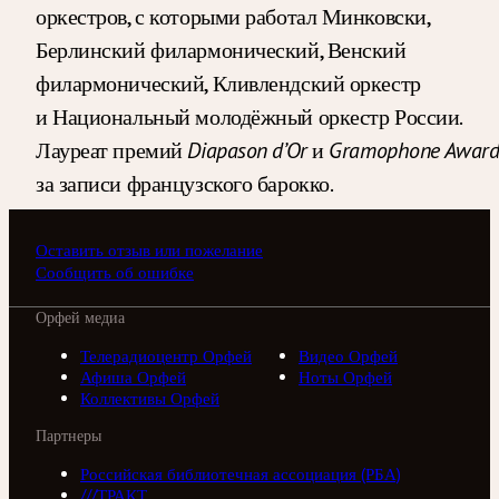
оркестров, с которыми работал Минковски,
Берлинский филармонический, Венский
филармонический, Кливлендский оркестр
и Национальный молодёжный оркестр России.
Лауреат премий
Diapason d’Or
и
Gramophone Awar
за записи французского барокко.
Оставить отзыв или пожелание
Сообщить об ошибке
Орфей медиа
Телерадиоцентр Орфей
Видео Орфей
Афиша Орфей
Ноты Орфей
Коллективы Орфей
Партнеры
Российская библиотечная ассоциация (РБА)
///ТРАКТ