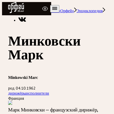
Радио Орфей
Радио классической музыки «Орфей»
Энциклопедия
Минковски
Марк
Minkowski Marc
род. 04.10.1962
дирижёры
исполнители
Франция
Марк Минковски — французский дирижёр,