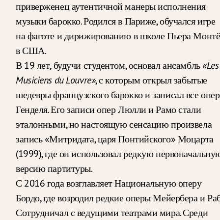
приверженец аутентичной манеры исполнения
музыки барокко. Родился в Париже, обучался игре
на фаготе и дирижированию в школе Пьера Монт
в США.
В 19 лет, будучи студентом, основал ансамбль
«Les
Musiciens du Louvre»
, с которым открыл забытые
шедевры французского барокко и записал все опе
Генделя. Его записи опер Люлли и Рамо стали
эталонными, но настоящую сенсацию произвела
запись «Митридата, царя Понтийского» Моцарта
(1999), где он использовал редкую первоначальну
версию партитуры.
С 2016 года возглавляет Национальную оперу
Бордо, где возродил редкие оперы Мейербера и Раб
Сотрудничал с ведущими театрами мира. Среди