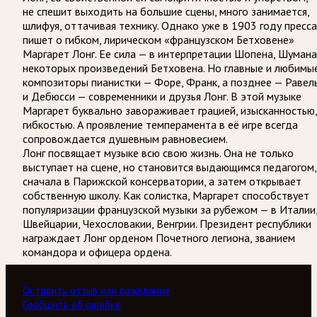
не спешит выходить на большие сцены, много занимается,
шлифуя, оттачивая технику. Однако уже в 1903 году пресса
пишет о гибком, лирическом «французском Бетховене»
Маргарет Лонг. Ее сила — в интерпретации Шопена, Шумана
некоторых произведений Бетховена. Но главные и любимы
композиторы пианистки — Форе, Франк, а позднее — Равел
и Дебюсси — современники и друзья Лонг. В этой музыке
Маргарет буквально завораживает грацией, изысканностью,
гибкостью. А проявление темперамента в её игре всегда
сопровождается душевным равновесием.
Лонг посвящает музыке всю свою жизнь. Она не только
выступает на сцене, но становится выдающимся педагогом,
сначала в Парижской консерватории, а затем открывает
собственную школу. Как солистка, Маргарет способствует
популяризации французской музыки за рубежом — в Италии
Швейцарии, Чехословакии, Венгрии. Президент республики
награждает Лонг орденом Почетного легиона, званием
командора и офицера ордена.
Оставить отзыв или пожелание
Сообщить об ошибке