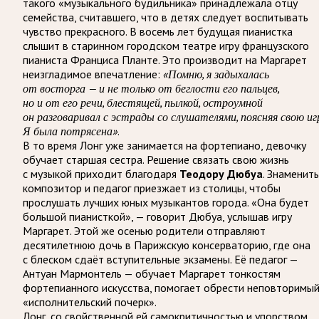
такого «музыкального будильника» принадлежала отцу
семейства, считавшего, что в детях следует воспитывать
чувство прекрасного. В восемь лет будущая пианистка
слышит в старинном городском театре игру французского
пианиста Франциса Планте. Это производит на Маргарет
неизгладимое впечатление:
«Помню, я задыхалась
от восторга — и не только от беглости его пальцев,
но и от его речи, блестящей, пылкой, остроумной
он разговаривал с эстрады со слушателями, поясняя свою игр
Я была потрясена»
.
В то время Лонг уже занимается на фортепиано, девочку
обучает старшая сестра. Решение связать свою жизнь
с музыкой приходит благодаря
Теодору Дюбуа
. Знаменит
композитор и педагог приезжает из столицы, чтобы
прослушать лучших юных музыкантов города. «Она будет
большой пианисткой», — говорит Дюбуа, услышав игру
Маргарет. Этой же осенью родители отправляют
десятилетнюю дочь в Парижскую консерваторию, где она
с блеском сдаёт вступительные экзамены. Её педагог —
Антуан Мармонтель — обучает Маргарет тонкостям
фортепианного искусства, помогает обрести неповторимы
«исполнительский почерк».
Лонг, со свойственной ей самокритичностью и упорством,