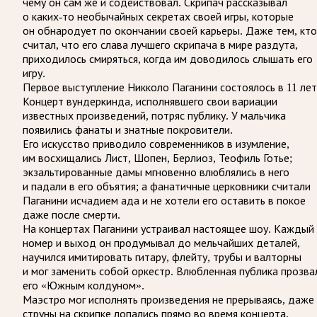
чему он сам же и содействовал. Скрипач рассказывал
о каких-то необычайных секретах своей игры, которые
он обнародует по окончании своей карьеры. Даже тем, кто
считал, что его слава лучшего скрипача в мире раздута,
приходилось смиряться, когда им доводилось слышать его
игру.
Первое выступление Никколо Паганини состоялось в 11 лет
Концерт вундеркинда, исполнявшего свои вариации
известных произведений, потряс публику. У мальчика
появились фанаты и знатные покровители.
Его искусство приводило современников в изумление,
им восхищались Лист, Шопен, Берлиоз, Теофиль Готье;
экзальтированные дамы мгновенно влюблялись в него
и падали в его объятия; а фанатичные церковники считали
Паганини исчадием ада и не хотели его оставить в покое
даже после смерти.
На концертах Паганини устраивал настоящее шоу. Каждый
номер и выход он продумывал до мельчайших деталей,
научился имитировать гитару, флейту, трубы и валторны
и мог заменить собой оркестр. Влюбленная публика прозва
его «Южным колдуном».
Маэстро мог исполнять произведения не прерываясь, даже
струны на скрипке лопались прямо во время концерта.