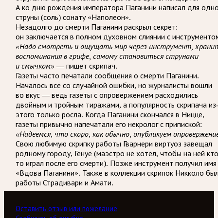
А ко дню рождения императора Паганини написал для одн
струны (соль) сонату «Наполеон».
Незадолго до смерти Паганини раскрыл секрет:
он заключается в полном духовном слиянии с инструменто
«Надо смотреть и ощущать мир через инструмент, храни
воспоминания в грифе, самому становиться струнами
и смычком»
— пишет скрипач.
Газеты часто печатали сообщения о смерти Паганини.
Началось всё со случайной ошибки, но журналисты вошли
во вкус — ведь газеты с опровержением расходились
двойным и тройным тиражами, а популярность скрипача из
этого только росла. Когда Паганини скончался в Ницце,
газеты привычно напечатали его некролог с припиской:
«Надеемся, что скоро, как обычно, опубликуем опровержени
Свою любимую скрипку работы Гварнери виртуоз завещал
родному городу, Генуе (маэстро не хотел, чтобы на ней кто
то играл после его смерти). Позже инструмент получил имя
«Вдова Паганини». Также в коллекции скрипок Никколо бы
работы Страдивари и Амати.
Оставить отзыв или пожелание