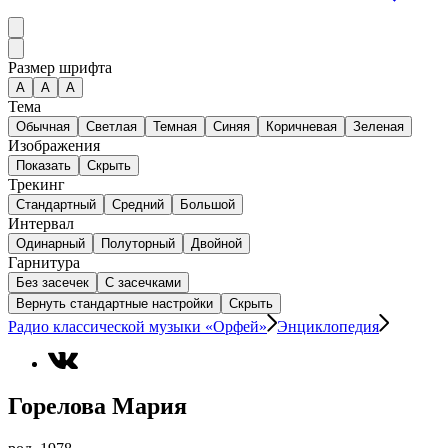
Размер шрифта
А
A
A
Тема
Обычная
Светлая
Темная
Синяя
Коричневая
Зеленая
Изображения
Показать
Скрыть
Трекинг
Стандартный
Средний
Большой
Интервал
Одинарный
Полуторный
Двойной
Гарнитура
Без засечек
С засечками
Вернуть стандартные настройки
Скрыть
Радио классической музыки «Орфей»
Энциклопедия
Горелова Мария