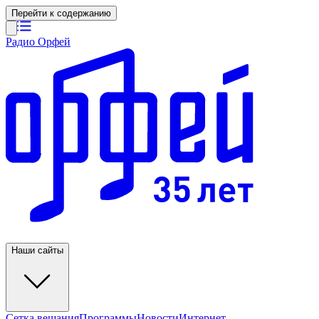
Перейти к содержанию
Радио Орфей
Наши сайты
Сетка вещания
Программы
Новости
Интернет-