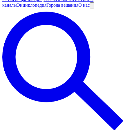
каналы
Энциклопедия
Города вещания
О нас