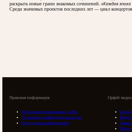
«Каждая эпоха 
раскрыть новые грани знакомых сочинений.
Среди значимых проектов последних лет — цикл концертов 
Правовая информация
Орфей медиа
Условия использования сайта
Телер
Политика конфиденциальности
Видео
Контактная информация
Афиш
Ноты 