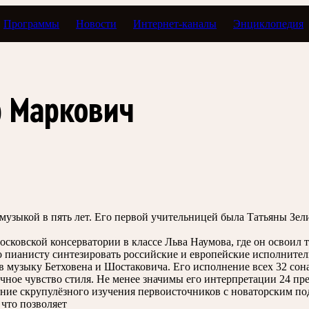
Программы
Новости
Интернет-каналы
Энциклопедия
 Маркович
музыкой в пять лет. Его первой учительницей была Татьяны Зели
сковской консерватории в классе Льва Наумова, где он освоил
о пианисту синтезировать российские и европейские исполнител
 музыку Бетховена и Шостаковича. Его исполнение всех 32 сона
чное чувство стиля. Не менее значимы его интерпретации 24 п
ие скрупулёзного изучения первоисточников с новаторским под
 что позволяет