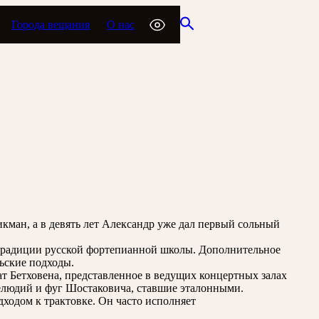
Города вещания
О нас
кман, а в девять лет Александр уже дал первый сольный
 традиции русской фортепианной школы. Дополнительное
ьские подходы.
т Бетховена, представленное в ведущих концертных залах
релюдий и фуг Шостаковича, ставшие эталонными.
ходом к трактовке. Он часто исполняет