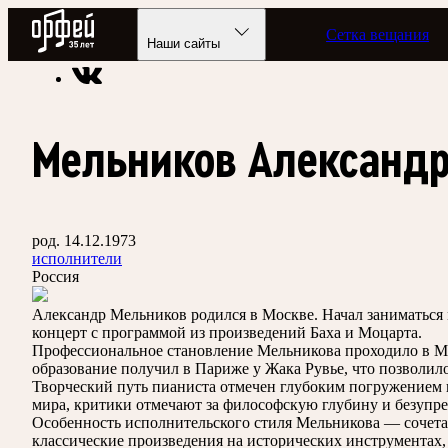
Радио Орфей
Сетка вещания
Радио классической музыки «Орфей»
Энциклопедия
Наши сайты
Мельников Александр
род. 14.12.1973
исполнители
Россия
Александр Мельников родился в Москве. Начал заниматься 
концерт с программой из произведений Баха и Моцарта.
Профессиональное становление Мельникова проходило в Мо
образование получил в Париже у Жака Рувье, что позволил
Творческий путь пианиста отмечен глубоким погружением в
мира, критики отмечают за философскую глубину и безупре
Особенность исполнительского стиля Мельникова — сочетан
классические произведения на исторических инструментах,