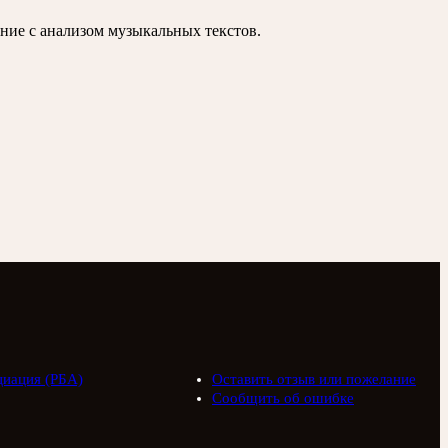
ние с анализом музыкальных текстов.
циация (РБА)
Оставить отзыв или пожелание
Сообщить об ошибке