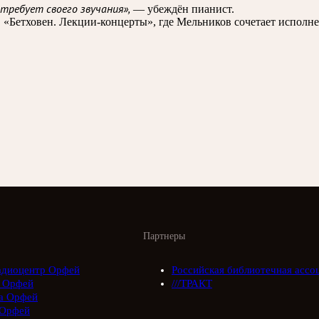
требует своего звучания»,
— убеждён пианист.
«Бетховен. Лекции-концерты», где Мельников сочетает исполне
Партнеры
адиоцентр Орфей
Российская библиотечная ассо
 Орфей
///ТРАКТ
а Орфей
Орфей