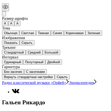
Размер шрифта
А
A
A
Тема
Обычная
Светлая
Темная
Синяя
Коричневая
Зеленая
Изображения
Показать
Скрыть
Трекинг
Стандартный
Средний
Большой
Интервал
Одинарный
Полуторный
Двойной
Гарнитура
Без засечек
С засечками
Вернуть стандартные настройки
Скрыть
Радио классической музыки «Орфей»
Энциклопедия
Гальен Рикардо