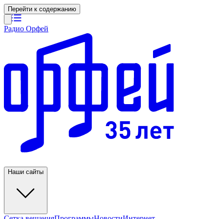
Перейти к содержанию
Радио Орфей
Наши сайты
Сетка вещания
Программы
Новости
Интернет-