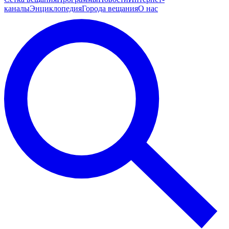
каналы
Энциклопедия
Города вещания
О нас