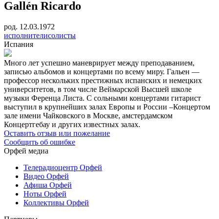
Gallén Ricardo
род. 12.03.1972
исполнители
солисты
Испания
Много лет успешно маневрирует между преподаванием,
записью альбомов и концертами по всему миру. Гальен —
профессор нескольких престижных испанских и немецких
университетов, в том числе Веймарской Высшей школе
музыки Ференца Листа. С сольными концертами гитарист
выступил в крупнейших залах Европы и России –Концертом
зале имени Чайковского в Москве, амстердамском
Концертгебау и других известных залах.
Оставить отзыв или пожелание
Сообщить об ошибке
Орфей медиа
Телерадиоцентр Орфей
Видео Орфей
Афиша Орфей
Ноты Орфей
Коллективы Орфей