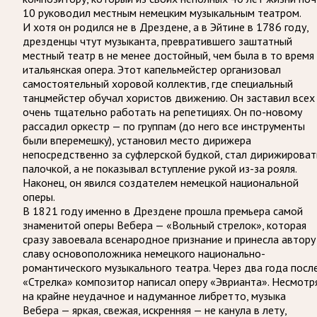
10 руководил местным немецким музыкальным театром.
И хотя он родился не в Дрездене, а в Эйтине в 1786 году,
дрезденцы чтут музыканта, превратившего заштатный
местный театр в не менее достойный, чем была в то время
итальянская опера. Этот капельмейстер организовал
самостоятельный хоровой коллектив, где специальный
танцмейстер обучал хористов движению. Он заставил всех
очень тщательно работать на репетициях. Он по-новому
рассадил оркестр — по группам (до него все инструменты
были вперемешку), установил место дирижера
непосредственно за суфлерской будкой, стал дирижироват
палочкой, а не показывал вступление рукой из-за рояля.
Наконец, он явился создателем немецкой национальной
оперы.
В 1821 году именно в Дрездене прошла премьера самой
знаменитой оперы Вебера — «Вольный стрелок», которая
сразу завоевала всенародное признание и принесла автору
славу основоположника немецкого национально-
романтического музыкального театра. Через два года посл
«Стрелка» композитор написал оперу «Эврианта». Несмотр
на крайне неудачное и надуманное либретто, музыка
Вебера — яркая, свежая, искренняя — не канула в лету,