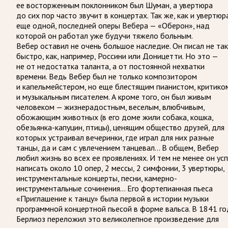
ее восторженным поклонником был Шуман, а увертюра
до сих пор часто звучит в концертах. Так же, как и увертюр
еще одной, последней оперы Вебера — «Оберон», над
которой он работал уже будучи тяжело больным.
Вебер оставил не очень большое наследие. Он писал не так
быстро, как, например, Россини или Доницетти. Но это —
не от недостатка таланта, а от постоянной нехватки
времени. Ведь Вебер был не только композитором
и капельмейстером, но еще блестящим пианистом, критико
и музыкальным писателем. А кроме того, он был живым
человеком — жизнерадостным, веселым, влюбчивым,
обожающим животных (в его доме жили собака, кошка,
обезьянка-капуцин, птицы), ценящим общество друзей, для
которых устраивал вечеринки, где играл для них разные
танцы, да и сам с увлечением танцевал… В общем, Вебер
любил жизнь во всех ее проявлениях. И тем не менее он ус
написать около 10 опер, 2 мессы, 2 симфонии, 3 увертюры,
инструментальные концерты, песни, камерно-
инструментальные сочинения… Его фортепианная пьеса
«Приглашение к танцу» была первой в истории музыки
программной концертной пьесой в форме вальса. В 1841 го
Берлиоз переложил это великолепное произведение для