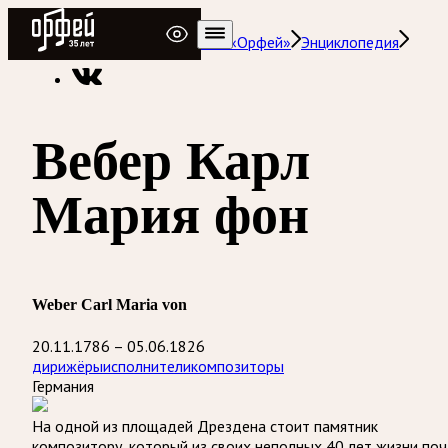
Радио Орфей
Радио классической музыки «Орфей»
Энциклопедия
Вебер Карл
Мария фон
Weber Carl Maria von
20.11.1786 – 05.06.1826
дирижёры
исполнители
композиторы
Германия
На одной из площадей Дрездена стоит памятник
композитору, который из своих неполных 40 лет жизни поч