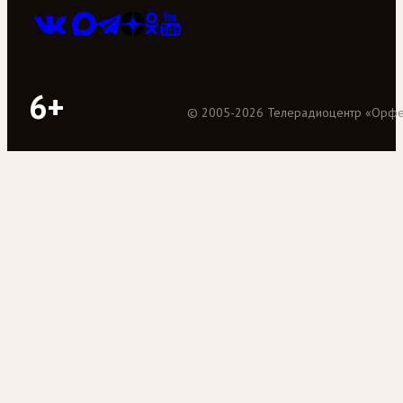
6+
©
2005
-
2026
Телерадиоцентр «Орф