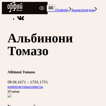
Радио Орфей
Радио классической музыки «Орфей»
Энциклопедия
Альбинони
Томазо
Albinoni Tomaso
08.06.1671 – 17.01.1751
композиторы
солисты
Италия