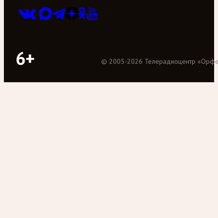
6+
©
2005
-
2026
Телерадиоцентр «Орф