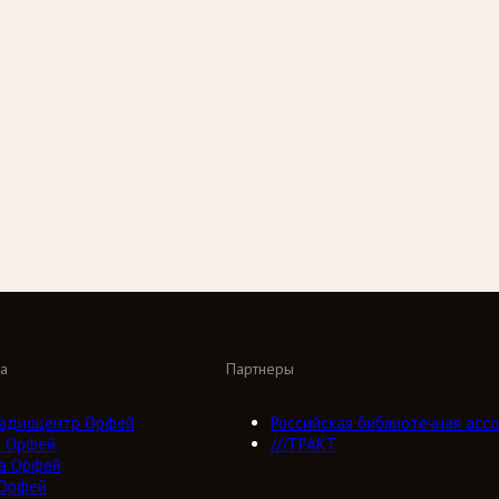
а
Партнеры
адиоцентр Орфей
Российская библиотечная ассо
о Орфей
///ТРАКТ
а Орфей
 Орфей