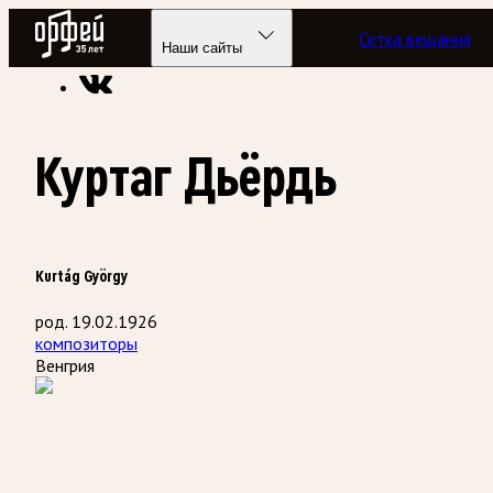
Радио Орфей
Сетка вещания
Радио классической музыки «Орфей»
Энциклопедия
Наши сайты
Куртаг Дьёрдь
Kurtág György
род. 19.02.1926
композиторы
Венгрия