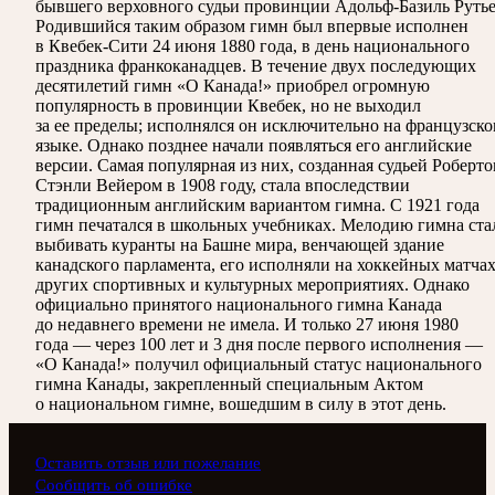
бывшего верховного судьи провинции Адольф-Базиль Рутье
Родившийся таким образом гимн был впервые исполнен
в Квебек-Сити 24 июня 1880 года, в день национального
праздника франкоканадцев. В течение двух последующих
десятилетий гимн «О Канада!» приобрел огромную
популярность в провинции Квебек, но не выходил
за ее пределы; исполнялся он исключительно на французск
языке. Однако позднее начали появляться его английские
версии. Самая популярная из них, созданная судьей Роберт
Стэнли Вейером в 1908 году, стала впоследствии
традиционным английским вариантом гимна. С 1921 года
гимн печатался в школьных учебниках. Мелодию гимна ста
выбивать куранты на Башне мира, венчающей здание
канадского парламента, его исполняли на хоккейных матчах
других спортивных и культурных мероприятиях. Однако
официально принятого национального гимна Канада
до недавнего времени не имела. И только 27 июня 1980
года — через 100 лет и 3 дня после первого исполнения —
«О Канада!» получил официальный статус национального
гимна Канады, закрепленный специальным Актом
о национальном гимне, вошедшим в силу в этот день.
Оставить отзыв или пожелание
Сообщить об ошибке