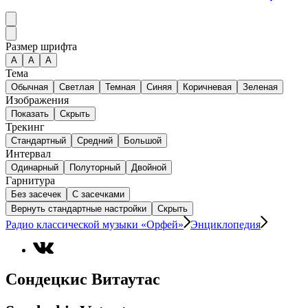
Размер шрифта
А
A
A
Тема
Обычная
Светлая
Темная
Синяя
Коричневая
Зеленая
Изображения
Показать
Скрыть
Трекинг
Стандартный
Средний
Большой
Интервал
Одинарный
Полуторный
Двойной
Гарнитура
Без засечек
С засечками
Вернуть стандартные настройки
Скрыть
Радио классической музыки «Орфей»
Энциклопедия
Сондецкис Витаутас