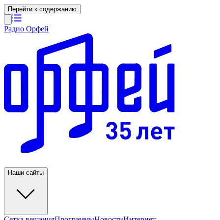
Перейти к содержанию
Радио Орфей
Наши сайты
Сетка вещания
Программы
Новости
Интернет-