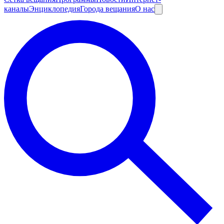
каналы
Энциклопедия
Города вещания
О нас