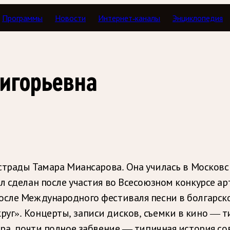
Программы
Новости
Интернет-каналы
Энциклопедия
ригорьевна
эстрады Тамара Миансарова. Она училась в Московс
л сделан после участия во Всесоюзном конкурсе ар
осле Международного фестиваля песни в болгарском
уг». Концерты, записи дисков, съемки в кино — т
фира, почти полное забвение — типичная история с