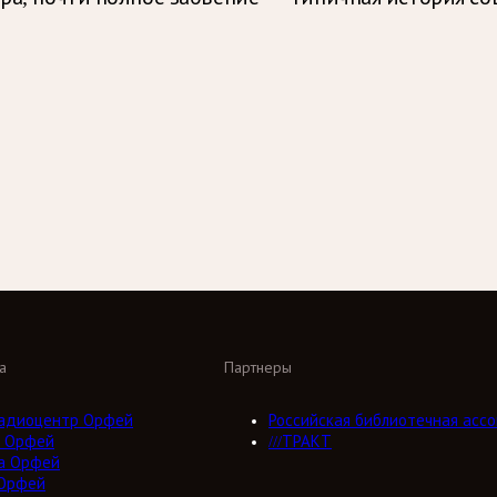
а
Партнеры
адиоцентр Орфей
Российская библиотечная ассо
 Орфей
///ТРАКТ
а Орфей
Орфей