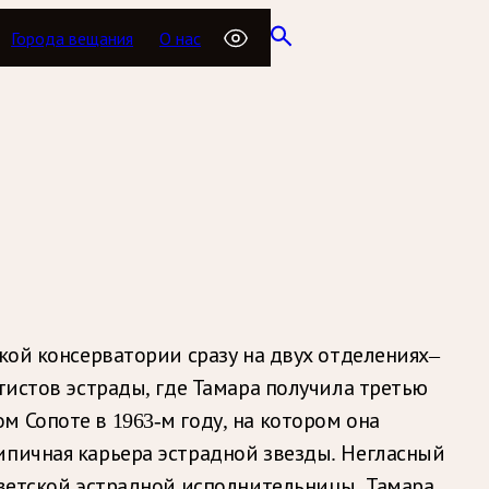
Города вещания
О нас
кой консерватории сразу на двух отделениях–
тистов эстрады, где Тамара получила третью
 Сопоте в 1963-м году, на котором она
ипичная карьера эстрадной звезды. Негласный
оветской эстрадной исполнительницы. Тамара