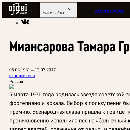
Радио Орфей
Сетка вещания
Радио классической музыки «Орфей»
Энциклопедия
Наши сайты
Миансарова Тамара Г
05.03.1931 – 12.07.2017
исполнители
Россия
5 марта 1931 года родилась звезда советской 
фортепиано и вокала. Выбор в пользу пения бы
премию. Всенародная слава пришла к певице п
проникновенно исполнила песню «Солнечный кр
запрет властей, отлучение от радио- и телеэ