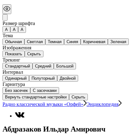
Размер шрифта
А
A
A
Тема
Обычная
Светлая
Темная
Синяя
Коричневая
Зеленая
Изображения
Показать
Скрыть
Трекинг
Стандартный
Средний
Большой
Интервал
Одинарный
Полуторный
Двойной
Гарнитура
Без засечек
С засечками
Вернуть стандартные настройки
Скрыть
Радио классической музыки «Орфей»
Энциклопедия
Абдразаков Ильдар Амирович