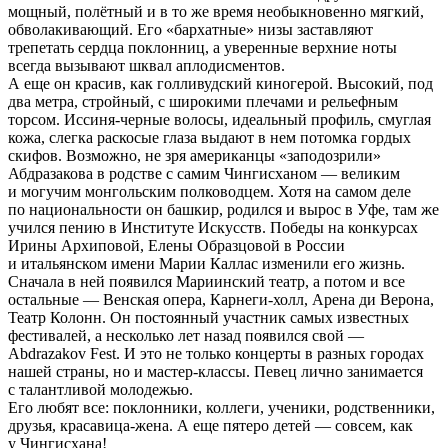
мощный, полётный и в то же время необыкновенно мягкий,
обволакивающий. Его «бархатные» низы заставляют
трепетать сердца поклонниц, а уверенные верхние ноты
всегда вызывают шквал аплодисментов.
А еще он красив, как голливудский киногерой. Высокий, под
два метра, стройный, с широкими плечами и рельефным
торсом. Иссиня-черные волосы, идеальный профиль, смуглая
кожа, слегка раскосые глаза выдают в нем потомка гордых
скифов. Возможно, не зря американцы «заподозрили»
Абдразакова в родстве с самим Чингисханом — великим
и могучим монгольским полководцем. Хотя на самом деле
по национальности он башкир, родился и вырос в Уфе, там же
учился пению в Институте Искусств. Победы на конкурсах
Ирины Архиповой, Елены Образцовой в России
и итальянском имени Марии Каллас изменили его жизнь.
Сначала в ней появился Мариинский театр, а потом и все
остальные — Венская опера, Карнеги-холл, Арена ди Верона,
Театр Колонн. Он постоянный участник самых известных
фестивалей, а несколько лет назад появился свой —
Abdrazakov Fest. И это не только концерты в разных городах
нашей страны, но и мастер-классы. Певец лично занимается
с талантливой молодежью.
Его любят все: поклонники, коллеги, ученики, родственники,
друзья, красавица-жена. А еще пятеро детей — совсем, как
у Чингисхана!