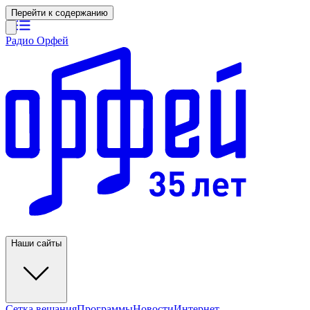
Перейти к содержанию
Радио Орфей
Наши сайты
Сетка вещания
Программы
Новости
Интернет-