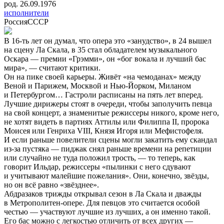
род. 26.09.1976
исполнители
Россия
СССР
В 16-ть лет он думал, что опера это «занудство», в 24 вышел
на сцену Ла Скала, в 35 стал обладателем музыкального
Оскара — премии «Грэмми», он «бог вокала и лучший бас
мира», — считают критики.
Он на пике своей карьеры. Живёт «на чемоданах» между
Веной и Парижем, Москвой и Нью-Йорком, Миланом
и Петербургом… Гастроли расписаны на пять лет вперед.
Лучшие дирижеры стоят в очереди, чтобы заполучить певца
на свой концерт, а знаменитые режиссеры никого, кроме него,
не хотят видеть в партиях Аттилы или Филиппа II, пророка
Моисея или Генриха VIII, Князя Игоря или Мефистофеля.
И если раньше повелители сцены могли закатить ему скандал
из-за пустяка — пиджак снял раньше времени на репетиции
или случайно не туда положил трость, — то теперь, как
говорит Ильдар, режиссеры «пылинки с него сдувают
и учитывают малейшие пожелания». Они, конечно, звёзды,
но он всё равно «звёзднее».
Абдразаков трижды открывал сезон в Ла Скала и дважды
в Метрополитен-опере. Для певцов это считается особой
честью — участвуют лучшие из лучших, а он именно такой.
Его бас можно с легкостью отличить от всех других —