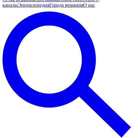
каналы
Энциклопедия
Города вещания
О нас