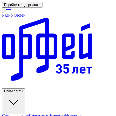
Перейти к содержанию
Радио Орфей
Наши сайты
Сетка вещания
Программы
Новости
Интернет-