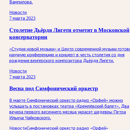
Вампилова.
Новости
7 марта 2023
Столетие Дьёрдя Лигети отметят в Московской
консерватории
«Студия новой музыки» и Центр современной музыки готов
научную конференцию и концерт в честь столетия со дня
рождения венгерского композитора Дьёрдя Лигети.
Новости
7 марта 2023
Весна под Симфонический оркестр
В марте Симфонический оркестр радио «Орфей» можно
услышать в постановках театра «Кремлёвский балет». Два
вечера первого весеннего месяца украсят шедевры Петра
Ильича Чайковского.
Новости
Симфонический оркестр радио «Орфей»