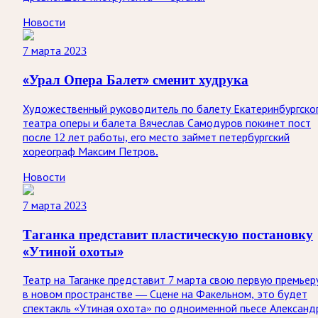
Новости
7 марта 2023
«Урал Опера Балет» сменит худрука
Художественный руководитель по балету Екатеринбургско
театра оперы и балета Вячеслав Самодуров покинет пост
после 12 лет работы, его место займет петербургский
хореограф Максим Петров.
Новости
7 марта 2023
Таганка представит пластическую постановку
«Утиной охоты»
Театр на Таганке представит 7 марта свою первую премьер
в новом пространстве — Сцене на Факельном, это будет
спектакль «Утиная охота» по одноименной пьесе Александ