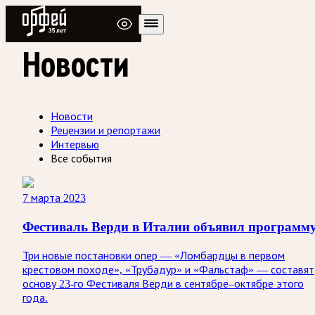
Радио Орфей
Новости
Новости
Рецензии и репортажи
Интервью
Все события
7 марта 2023
Фестиваль Верди в Италии объявил программ
Три новые постановки опер — «Ломбардцы в первом
крестовом походе», «Трубадур» и «Фальстаф» — составят
основу 23-го Фестиваля Верди в сентябре–октябре этого
года.