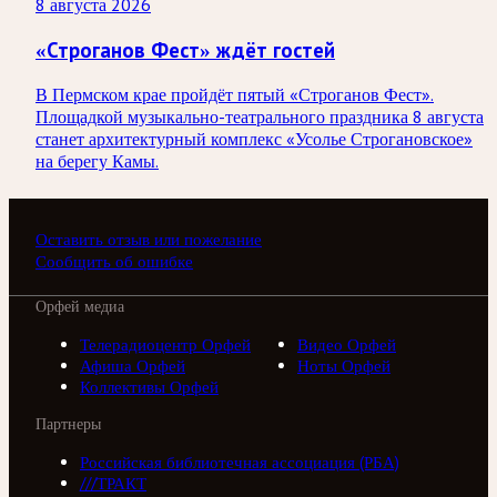
8 августа 2026
«Строганов Фест» ждёт гостей
В Пермском крае пройдёт пятый «Строганов Фест».
Площадкой музыкально-театрального праздника 8 августа
станет архитектурный комплекс «Усолье Строгановское»
на берегу Камы.
Оставить отзыв или пожелание
Сообщить об ошибке
Орфей медиа
Телерадиоцентр Орфей
Видео Орфей
Афиша Орфей
Ноты Орфей
Коллективы Орфей
Партнеры
Российская библиотечная ассоциация (РБА)
///ТРАКТ