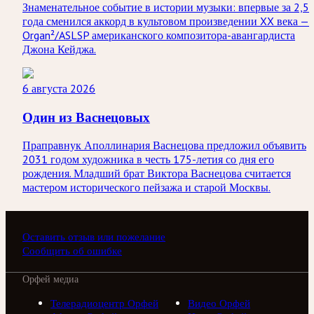
Знаменательное событие в истории музыки: впервые за 2,5
года сменился аккорд в культовом произведении XX века —
Organ²/ASLSP американского композитора-авангардиста
Джона Кейджа.
6 августа 2026
Один из Васнецовых
Праправнук Аполлинария Васнецова предложил объявить
2031 годом художника в честь 175-летия со дня его
рождения. Младший брат Виктора Васнецова считается
мастером исторического пейзажа и старой Москвы.
Оставить отзыв или пожелание
Сообщить об ошибке
Орфей медиа
Телерадиоцентр Орфей
Видео Орфей