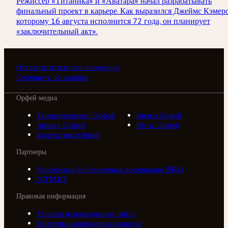
Режиссёр «Титаника» и «Аватара» начал разрабатывать
финальный проект в карьере. Как выразился Джеймс Кэмер
которому 16 августа исполнится 72 года, он планирует
«заключительный акт».
Оставить отзыв или пожелание
Сообщить об ошибке
Орфей медиа
Телерадиоцентр Орфей
Видео Орфей
Афиша Орфей
Ноты Орфей
Коллективы Орфей
Партнеры
Российская библиотечная ассоциация (РБА)
///ТРАКТ
Правовая информация
Условия использования сайта
Политика конфиденциальности