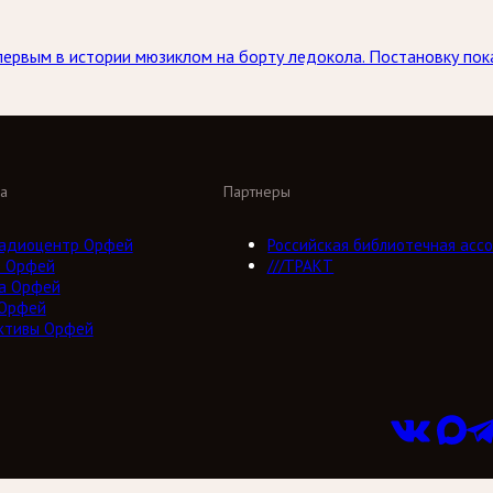
 первым в истории мюзиклом на борту ледокола. Постановку по
а
Партнеры
адиоцентр Орфей
Российская библиотечная ассо
о Орфей
///ТРАКТ
а Орфей
 Орфей
ктивы Орфей