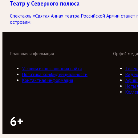
Театр у Северного полюса
Спектакль «Святая Анна» театра Российской Армии станет
островам.
Правовая информация
Орфей меди
Условия использования сайта
Телер
Политика конфиденциальности
Виде
Контактная информация
Афиш
Ноты
Колле
6+