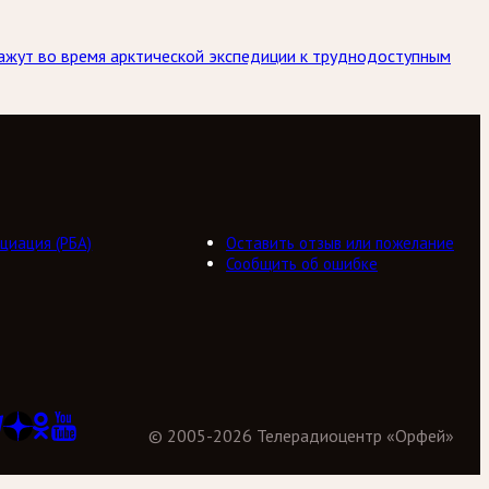
кажут во время арктической экспедиции к труднодоступным
циация (РБА)
Оставить отзыв или пожелание
Сообщить об ошибке
©
2005
-
2026
Телерадиоцентр «Орфей»