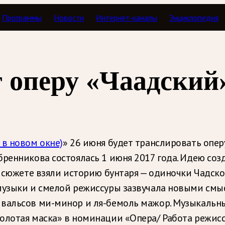
Программы
Новости
Интернет-каналы
Энциклопедия
и
 оперу «Чаадский
 в новом окне)
» 26 июня будет транслировать опе
бренникова состоялась 1 июня 2017 года. Идею со
в сюжете взяли историю бунтаря — одиночки Чадск
музыки и смелой режиссуры зазвучала новыми смыс
 вальсов ми-минор и ля-бемоль мажор. Музыкальн
лотая маска» в номинации «Опера/ Работа режиссёр