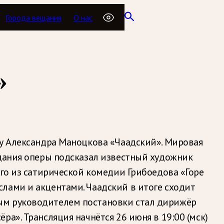
Города вещания
О нас
»
ру Александра Маноцкова «Чаадский». Мировая
здания оперы подсказал известный художник
ого из сатирической комедии Грибоедова «Горе
лами и акцентами. Чаадский в итоге сходит
ым руководителем постановки стал дирижёр
а». Трансляция начнётся 26 июня в 19:00 (мск)