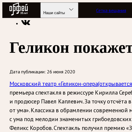
Радио Орфей
Сетка вещания
Радио классической музыки «Орфей»
«Телевизор» классик
Наши сайты
Геликон покажет
Дата публикации:
26 июня 2020
Московский театр «Геликон-опера
(открывается
премьера спектакля в режиссуре Кирилла Сере
и продюсер Павел Каплевич. За точку отсчёта 
от ума». Классика в обрамлении современной 
с ума под мелодии знаменитых грибоедовских
Феликс Коробов. Спектакль получил премию «Зо