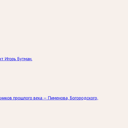
т Игорь Бутман.
жников прошлого века — Пименова, Богородского,