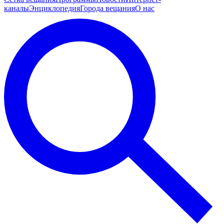
каналы
Энциклопедия
Города вещания
О нас