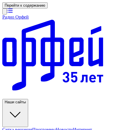
Перейти к содержанию
Радио Орфей
Наши сайты
Сетка вещания
Программы
Новости
Интернет-