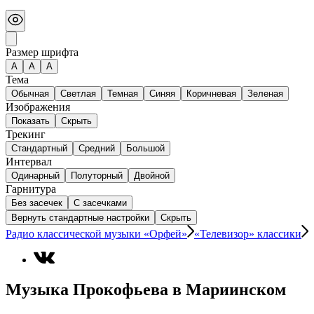
Размер шрифта
А
A
A
Тема
Обычная
Светлая
Темная
Синяя
Коричневая
Зеленая
Изображения
Показать
Скрыть
Трекинг
Стандартный
Средний
Большой
Интервал
Одинарный
Полуторный
Двойной
Гарнитура
Без засечек
С засечками
Вернуть стандартные настройки
Скрыть
Радио классической музыки «Орфей»
«Телевизор» классики
Музыка Прокофьева в Мариинском