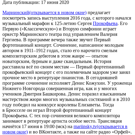
Дата публикации:
17 июня 2020
Мариинский
(открывается в новом окне)
предлагает
посмотреть запись выступления 2016 года, с которого начался
музыкальный марафон к 125-летию Сергея
Прокофьева
. Его
Первую («Классическую») и Вторую симфонии играет
оркестр Мариинского театра под управлением Валерия
Гергиева. В программе вечера также звучит Первый
фортепианный концерт. Сочинение, написанное молодым
автором в 1911–1912 годах, стало его нарочито смелым
композиторским дебютом в этом жанре — опытом
новаторским, бурным и даже скандальным. История
расставила всё по своим местам — Первый фортепианный
прокофьевский концерт с его полемичным задором уже занял
прочное место в репертуаре пианистов. В сегодняшней
программе сочинение исполняет Денис Кожухин. У уроженца
Нижнего Новгорода совершенная игра, как и у многих
учеников Дмитрия Башкирова. Денис поразил изысканным
мастерством жюри многих музыкальных состязаний и в 2010
году победил на конкурсе королевы Елизаветы. Тогда
в Брюсселе он играл Второй фортепианный концерт
Прокофьева. С тех пор сочинения великого композитора
занимают в репертуаре артиста особое место. Трансляция
начнётся 17 июня в 19:00 (мск) на
mariinsky.tv
(открывается в
новом окне)
и во ВКонтакте, а также на сайте радио «Орфей».