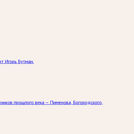
т Игорь Бутман.
жников прошлого века — Пименова, Богородского,