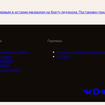
 первым в истории мюзиклом на борту ледокола. Постановку по
а
Партнеры
адиоцентр Орфей
Российская библиотечная ассо
о Орфей
///ТРАКТ
а Орфей
 Орфей
ктивы Орфей