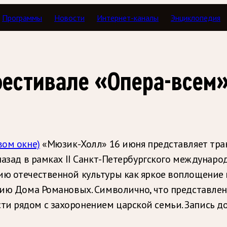
Программы
Новости
Интернет-каналы
Энциклопедия
и
фестивале «Опера-всем
вом окне)
«Мюзик-Холл» 16 июня представляет тр
 назад в рамках II Санкт-Петербургского междунар
ию отечественной культуры как яркое воплощение 
тию Дома Романовых. Символично, что представлен
 рядом с захоронением царской семьи. Запись дос