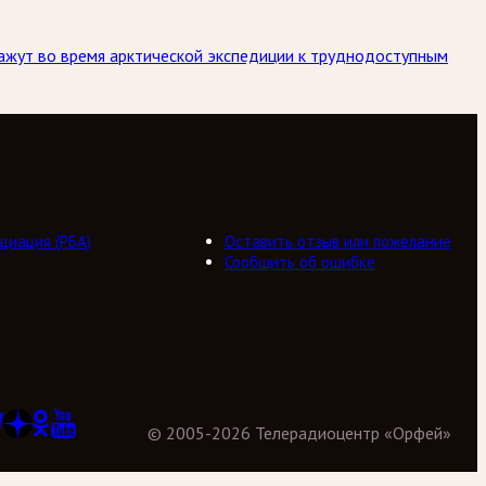
кажут во время арктической экспедиции к труднодоступным
циация (РБА)
Оставить отзыв или пожелание
Сообщить об ошибке
©
2005
-
2026
Телерадиоцентр «Орфей»