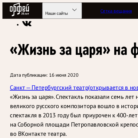
Радио Орфей
Сетка вещания
Радио классической музыки «Орфей»
«Телевизор» классик
Наши сайты
«Жизнь за царя» на 
Дата публикации:
16 июня 2020
Санкт — Петербургский театр
(открывается в но
«Жизнь за царя». Спектакль показали семь лет
великого русского композитора вошло в истор
спектакля в 2013 году был приурочен к 400-ле
на Соборной площади Петропавловской крепости
во ВКонтакте театра.