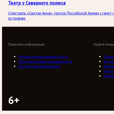
Театр у Северного полюса
Спектакль «Святая Анна» театра Российской Армии станет
островам.
Правовая информация
Орфей меди
Условия использования сайта
Телер
Политика конфиденциальности
Виде
Контактная информация
Афиш
Ноты
Колле
6+