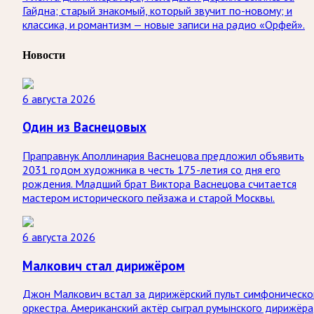
Гайдна; старый знакомый, который звучит по-новому; и
классика, и романтизм — новые записи на радио «Орфей».
Новости
6 августа 2026
Один из Васнецовых
Праправнук Аполлинария Васнецова предложил объявить
2031 годом художника в честь 175-летия со дня его
рождения. Младший брат Виктора Васнецова считается
мастером исторического пейзажа и старой Москвы.
6 августа 2026
Малкович стал дирижёром
Джон Малкович встал за дирижёрский пульт симфоническо
оркестра. Американский актёр сыграл румынского дирижёра