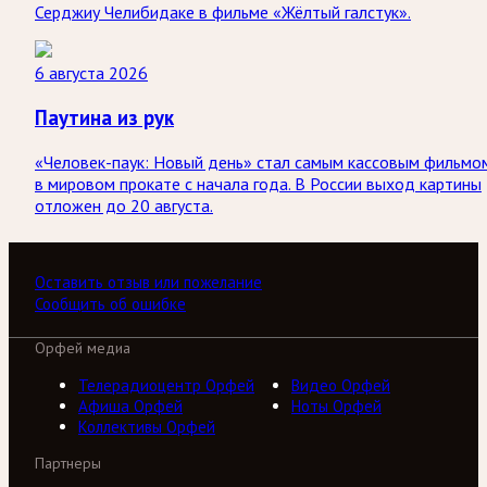
Серджиу Челибидаке в фильме «Жёлтый галстук».
6 августа 2026
Паутина из рук
«Человек-паук: Новый день» стал самым кассовым фильмо
в мировом прокате с начала года. В России выход картины
отложен до 20 августа.
Оставить отзыв или пожелание
Сообщить об ошибке
Орфей медиа
Телерадиоцентр Орфей
Видео Орфей
Афиша Орфей
Ноты Орфей
Коллективы Орфей
Партнеры