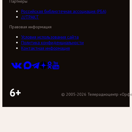
Партнеры
Российская библиотечная ассоциация (РБА)
///ТРАКТ
Правовая информация
Условия использования сайта
Политика конфиденциальности
Контактная информация
6+
©
2005
-
2026
Телерадиоцентр «Орф