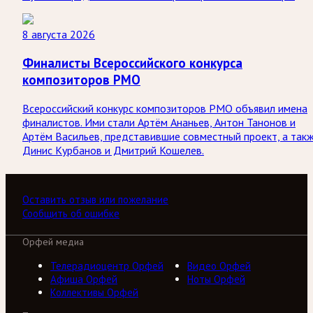
8 августа 2026
Финалисты Всероссийского конкурса
композиторов РМО
Всероссийский конкурс композиторов РМО объявил имена
финалистов. Ими стали Артём Ананьев, Антон Танонов и
Артём Васильев, представившие совместный проект, а так
Динис Курбанов и Дмитрий Кошелев.
Оставить отзыв или пожелание
Сообщить об ошибке
Орфей медиа
Телерадиоцентр Орфей
Видео Орфей
Афиша Орфей
Ноты Орфей
Коллективы Орфей