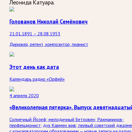
Леонида Катуара.
Голованов Николай Семёнович
21.01.1891 – 28.08.1953
Дирижер, регент, композитор, пианист
Этот день как дата
Календарь радио «Орфей»
4 апреля 2020
«Великолепная пятерка». Выпуск девятнадцаты
Солнечный Йозеф; мелодичный Бетховен; Рахманинов-
перфекционист; дух Кармен жив; первый советский джазм
с консерваторским образованием — новые записи на радио