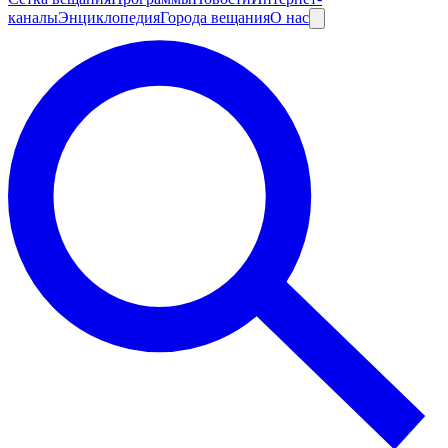
каналы
Энциклопедия
Города вещания
О нас