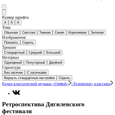
Размер шрифта
А
A
A
Тема
Обычная
Светлая
Темная
Синяя
Коричневая
Зеленая
Изображения
Показать
Скрыть
Трекинг
Стандартный
Средний
Большой
Интервал
Одинарный
Полуторный
Двойной
Гарнитура
Без засечек
С засечками
Вернуть стандартные настройки
Скрыть
Радио классической музыки «Орфей»
«Телевизор» классики
Ретроспектива Дягилевского
фестиваля