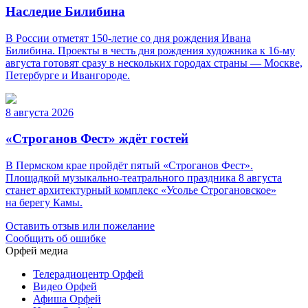
Наследие Билибина
В России отметят 150-летие со дня рождения Ивана
Билибина. Проекты в честь дня рождения художника к 16-му
августа готовят сразу в нескольких городах страны — Москве,
Петербурге и Ивангороде.
8 августа 2026
«Строганов Фест» ждёт гостей
В Пермском крае пройдёт пятый «Строганов Фест».
Площадкой музыкально-театрального праздника 8 августа
станет архитектурный комплекс «Усолье Строгановское»
на берегу Камы.
Оставить отзыв или пожелание
Сообщить об ошибке
Орфей медиа
Телерадиоцентр Орфей
Видео Орфей
Афиша Орфей