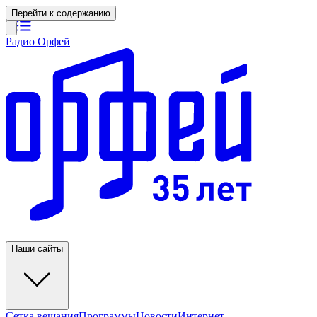
Перейти к содержанию
Радио Орфей
Наши сайты
Сетка вещания
Программы
Новости
Интернет-