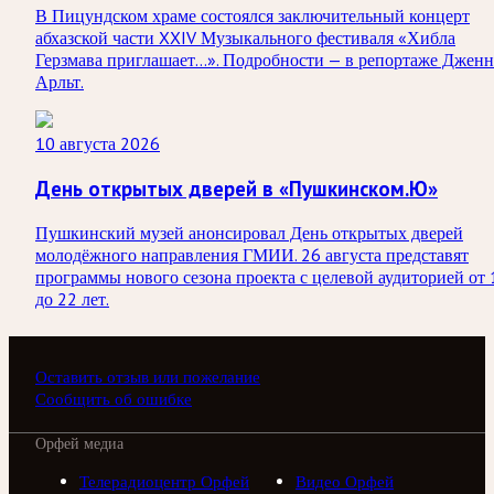
В Пицундском храме состоялся заключительный концерт
абхазской части XXIV Музыкального фестиваля «Хибла
Герзмава приглашает…». Подробности — в репортаже Дженн
Арльт.
10 августа 2026
День открытых дверей в «Пушкинском.Ю»
Пушкинский музей анонсировал День открытых дверей
молодёжного направления ГМИИ. 26 августа представят
программы нового сезона проекта с целевой аудиторией от 
до 22 лет.
Оставить отзыв или пожелание
Сообщить об ошибке
Орфей медиа
Телерадиоцентр Орфей
Видео Орфей