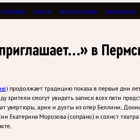
Программы
Новости
Интернет-каналы
Энциклопедия
и
 приглашает…» в Перм
не)
продолжает традицию показа в первые дни лет
ду зрители смогут увидеть записи всех пяти пред
ат увертюры, арии и дуэты из опер Беллини, Дониц
ии Екатерина Морозова (сопрано) и солист театра
кте.