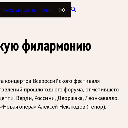
Города вещания
О нас
скую филармонию
а концертов Всероссийского фестиваля
ставлений прошлогоднего форума, отметившего
етти, Верди, Россини, Дворжака, Леонкавалло.
 «Новая опера» Алексей Неклюдов (тенор).