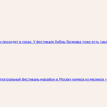
и проходят в горах. У фестиваля Хиблы Герзмава тоже есть так
 театральный фестиваль-марафон в Москву номера из мюзикла «