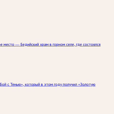
ое место — Бедийский храм в горном селе, где состоялся
Бой с Тенью», который в этом году получил «Золотую