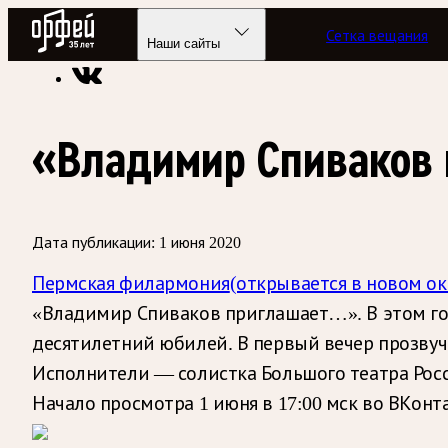
Радио Орфей
Сетка вещания
Радио классической музыки «Орфей»
«Телевизор» классик
Наши сайты
«Владимир Спиваков
Дата публикации:
1 июня 2020
Пермская филармония
(открывается в новом ок
«Владимир Спиваков приглашает…». В этом го
десятилетний юбилей. В первый вечер прозвуч
Исполнители — солистка Большого театра Росс
Начало просмотра 1 июня в 17:00 мск во ВКонта