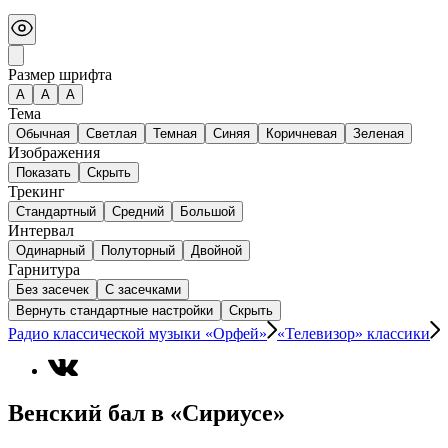
Размер шрифта
А
A
A
Тема
Обычная
Светлая
Темная
Синяя
Коричневая
Зеленая
Изображения
Показать
Скрыть
Трекинг
Стандартный
Средний
Большой
Интервал
Одинарный
Полуторный
Двойной
Гарнитура
Без засечек
С засечками
Вернуть стандартные настройки
Скрыть
Радио классической музыки «Орфей»
«Телевизор» классики
Венский бал в «Сириусе»