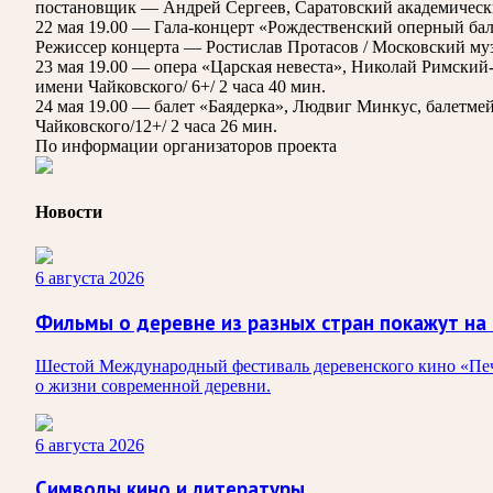
постановщик — Андрей Сергеев, Саратовский академический
22 мая 19.00 — Гала-концерт «Рождественский оперный бал
Режиссер концерта — Ростислав Протасов / Московский муз
23 мая 19.00 — опера «Царская невеста», Николай Римский
имени Чайковского/ 6+/ 2 часа 40 мин.
24 мая 19.00 — балет «Баядерка», Людвиг Минкус, балетм
Чайковского/12+/ 2 часа 26 мин.
По информации организаторов проекта
Новости
6 августа 2026
Фильмы о деревне из разных стран покажут на
Шестой Международный фестиваль деревенского кино «Печк
о жизни современной деревни.
6 августа 2026
Символы кино и литературы