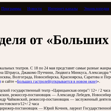
Программы
Новости
Интернет-каналы
Энциклопедия
и
деля от «Больших 
льных театров. С 18 по 24 мая представят самые разные жанры: 
нна Штрауса, Джакомо Пуччини, Людвига Минкуса, Александра Ч
осквы, Волгограда, Новосибирска, Красноярска, Саратова и Пе
)
и сайте «
Больших гастролей
(открывается в новом окне)
».
ский государственный театр «Царицынская опера"/ 12+ / 2 часа
скин, режиссер-постановщик — Александр Лебедев, Новосибирск
андр Чайковский, режиссер-постановщик — заслуженный деятель
остовского/12+/ 2 часа
 дирижер-постановщик — Юрий Кочнев, лауреат Государственной