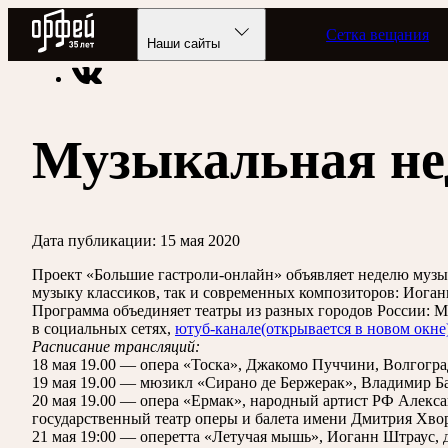
Радио Орфей
Сетка вещания
Радио классической музыки «Орфей»
«Телевизор» классик
Наши сайты
Музыкальная не
Дата публикации:
15 мая 2020
Проект «Большие гастроли-онлайн» объявляет неделю музыка
музыку классиков, так и современных композиторов: Иога
Программа объединяет театры из разных городов России: М
в социальных сетях,
ютуб-канале
(открывается в новом окне
Расписание трансляций:
18 мая 19.00 — опера «Тоска», Джакомо Пуччини, Волгоград
19 мая 19.00 — мюзикл «Сирано де Бержерак», Владимир Ба
20 мая 19.00 — опера «Ермак», народный артист РФ Алекс
государственный театр оперы и балета имени Дмитрия Хвор
21 мая 19:00 — оперетта «Летучая мышь», Иоганн Штраус,