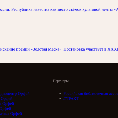
и. Республика известна как место съёмок культовой ленты «А 
скание премии «Золотая Маска». Постановка участвует в XXXI
Партнеры
адиоцентр Орфей
Российская библиотечная ассо
 Орфей
///ТРАКТ
а Орфей
Орфей
ктивы Орфей