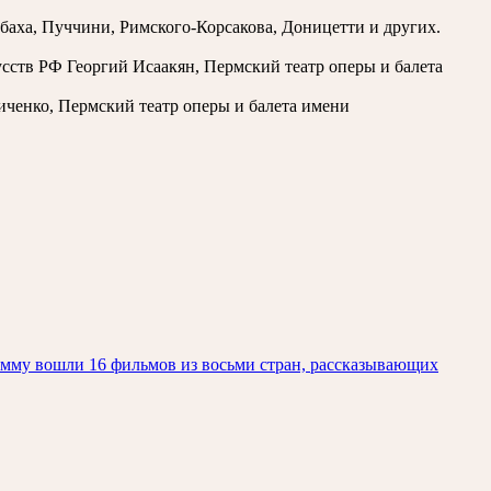
баха, Пуччини, Римского-Корсакова, Доницетти и других.
сств РФ Георгий Исаакян, Пермский театр оперы и балета
ченко, Пермский театр оперы и балета имени
амму вошли 16 фильмов из восьми стран, рассказывающих