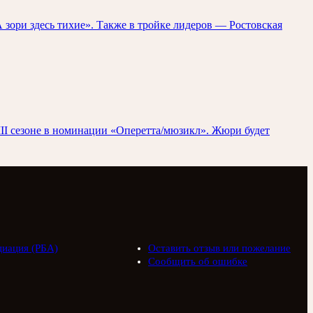
зори здесь тихие». Также в тройке лидеров — Ростовская
II сезоне в номинации «Оперетта/мюзикл». Жюри будет
циация (РБА)
Оставить отзыв или пожелание
Сообщить об ошибке