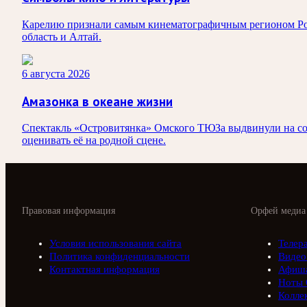
Карелию признали самым кинематографичным регионом Росси
область и Алтай.
6 августа 2026
Амазонка в океане жизни
Спектакль «Островитянка» Омского ТЮЗа выдвинули на сои
оценивать её на родной сцене.
Правовая информация
Орфей медиа
Условия использования сайта
Телер
Политика конфиденциальности
Видео
Контактная информация
Афиш
Ноты 
Колле