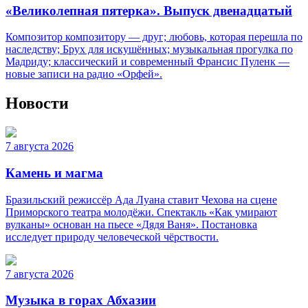
«Великолепная пятерка». Выпуск двенадцатый
Композитор композитору — друг; любовь, которая перешла по
наследству; Брух для искушённых; музыкальная прогулка по
Мадриду; классический и современный Франсис Пуленк —
новые записи на радио «Орфей».
Новости
7 августа 2026
Камень и магма
Бразильский режиссёр Ада Луана ставит Чехова на сцене
Приморского театра молодёжи. Спектакль «Как умирают
вулканы» основан на пьесе «Дядя Ваня». Постановка
исследует природу человеческой чёрствости.
7 августа 2026
Музыка в горах Абхазии