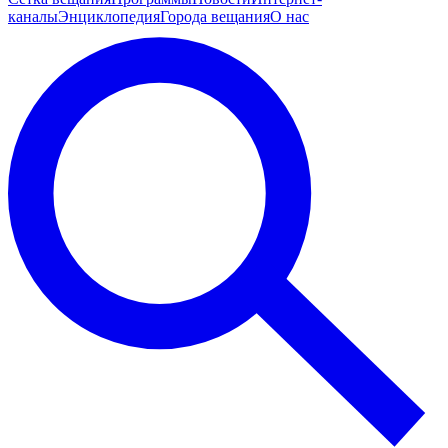
каналы
Энциклопедия
Города вещания
О нас