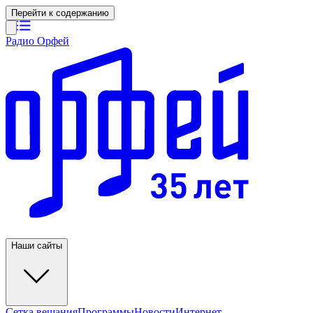
Перейти к содержанию
Радио Орфей
Наши сайты
Сетка вещания
Программы
Новости
Интернет-