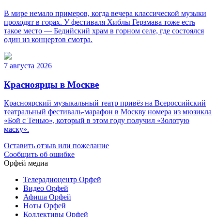
В мире немало примеров, когда вечера классической музыки
проходят в горах. У фестиваля Хиблы Герзмава тоже есть
такое место — Бедийский храм в горном селе, где состоялся
один из концертов смотра.
7 августа 2026
Красноярцы в Москве
Красноярский музыкальный театр привёз на Всероссийский
театральный фестиваль-марафон в Москву номера из мюзикла
«Бой с Тенью», который в этом году получил «Золотую
маску».
Оставить отзыв или пожелание
Сообщить об ошибке
Орфей медиа
Телерадиоцентр Орфей
Видео Орфей
Афиша Орфей
Ноты Орфей
Коллективы Орфей