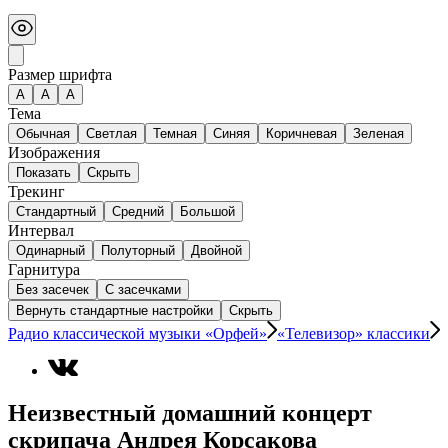
Размер шрифта
А
A
A
Тема
Обычная
Светлая
Темная
Синяя
Коричневая
Зеленая
Изображения
Показать
Скрыть
Трекинг
Стандартный
Средний
Большой
Интервал
Одинарный
Полуторный
Двойной
Гарнитура
Без засечек
С засечками
Вернуть стандартные настройки
Скрыть
Радио классической музыки «Орфей»
«Телевизор» классики
Неизвестный домашний концерт
скрипача Андрея Корсакова