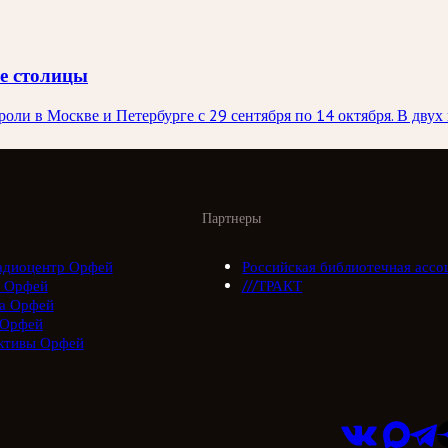
ве столицы
ли в Москве и Петербурге с 29 сентября по 14 октября. В двух 
Партнеры
адиоцентр Орфей
Российская библиотечная ассо
 Орфей
///ТРАКТ
а Орфей
 Орфей
ктивы Орфей