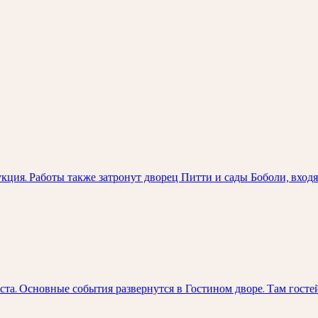
ция. Работы также затронут дворец Питти и сады Боболи, вход
та. Основные события развернутся в Гостином дворе. Там госте