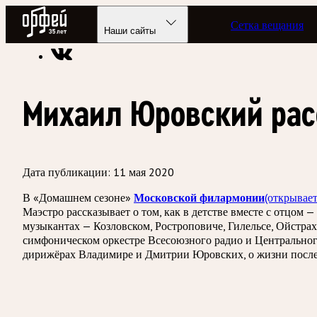
Радио Орфей
Сетка вещания
Радио классической музыки «Орфей»
«Телевизор» классик
Наши сайты
Михаил Юровский рас
Дата публикации:
11 мая 2020
В «Домашнем сезоне»
Московской филармонии
(открывает
Маэстро рассказывает о том, как в детстве вместе с отцом
музыкантах — Козловском, Ростроповиче, Гилельсе, Ойстрах
симфоническом оркестре Всесоюзного радио и Центрального
дирижёрах Владимире и Дмитрии Юровских, о жизни после и