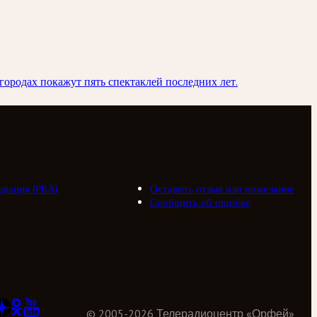
городах покажут пять спектаклей последних лет.
циация (РБА)
Оставить отзыв или пожелание
Сообщить об ошибке
©
2005
-
2026
Телерадиоцентр «Орфей»