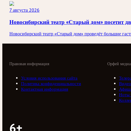
7 августа 2026
Новосибирский театр «Старый дом» посетит д
Новосибирский театр «Старый дом» проведёт большие гастро
Правовая информация
Орфей медиа
Условия использования сайта
Телер
Политика конфиденциальности
Видео
Контактная информация
Афиш
Ноты
Колле
6+