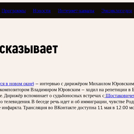
Программы
Новости
Интернет-каналы
Энциклопедия
и
сказывает
ся в новом окне)
— интервью с дирижёром Михаилом Юровским, 
 — композитором Владимиром Юровским — ходил на репетиции в Б
е. Дирижёр вспоминает о судьбоносных встречах с
Шостаковиче
 телевидения. В беседе речь идет и об иммиграции, чувстве Ро
нфаркта. Трансляция во ВКонтакте доступна 11 мая в 12:00 мс