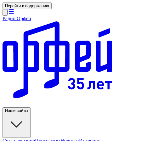
Перейти к содержанию
Радио Орфей
Наши сайты
Сетка вещания
Программы
Новости
Интернет-