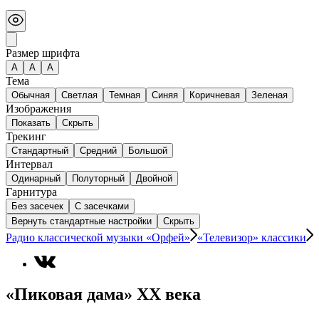
Размер шрифта
А
A
A
Тема
Обычная
Светлая
Темная
Синяя
Коричневая
Зеленая
Изображения
Показать
Скрыть
Трекинг
Стандартный
Средний
Большой
Интервал
Одинарный
Полуторный
Двойной
Гарнитура
Без засечек
С засечками
Вернуть стандартные настройки
Скрыть
Радио классической музыки «Орфей»
«Телевизор» классики
«Пиковая дама» XX века