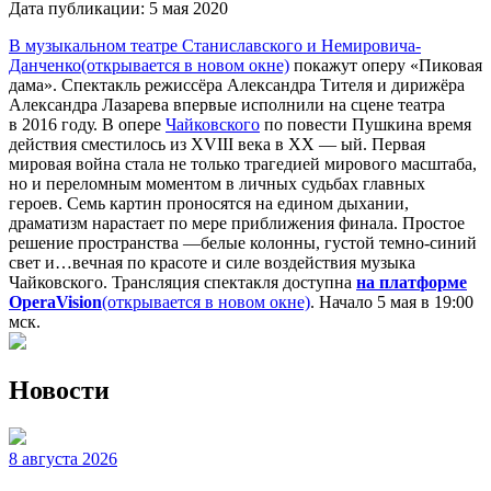
Дата публикации:
5 мая 2020
В музыкальном театре Станиславского и Немировича-
Данченко
(открывается в новом окне)
покажут оперу «Пиковая
дама». Спектакль режиссёра Александра Тителя и дирижёра
Александра Лазарева впервые исполнили на сцене театра
в 2016 году. В опере
Чайковского
по повести Пушкина время
действия сместилось из XVIII века в XX — ый. Первая
мировая война стала не только трагедией мирового масштаба,
но и переломным моментом в личных судьбах главных
героев. Семь картин проносятся на едином дыхании,
драматизм нарастает по мере приближения финала. Простое
решение пространства —белые колонны, густой темно-синий
свет и…вечная по красоте и силе воздействия музыка
Чайковского. Трансляция спектакля доступна
на платформе
OperaVision
(открывается в новом окне)
. Начало 5 мая в 19:00
мск.
Новости
8 августа 2026