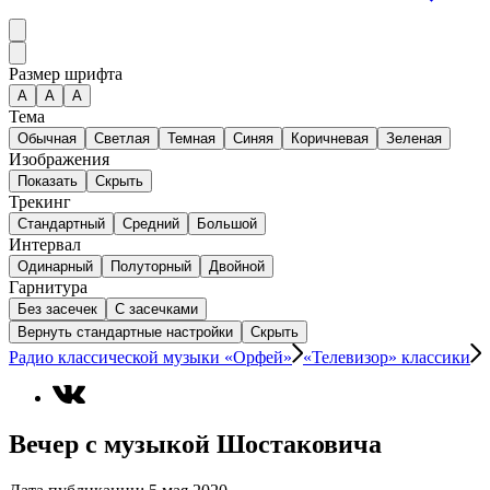
Размер шрифта
А
A
A
Тема
Обычная
Светлая
Темная
Синяя
Коричневая
Зеленая
Изображения
Показать
Скрыть
Трекинг
Стандартный
Средний
Большой
Интервал
Одинарный
Полуторный
Двойной
Гарнитура
Без засечек
С засечками
Вернуть стандартные настройки
Скрыть
Радио классической музыки «Орфей»
«Телевизор» классики
Вечер с музыкой Шостаковича