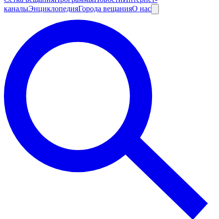
каналы
Энциклопедия
Города вещания
О нас