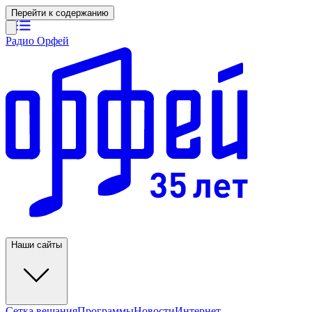
Перейти к содержанию
Радио Орфей
Наши сайты
Сетка вещания
Программы
Новости
Интернет-