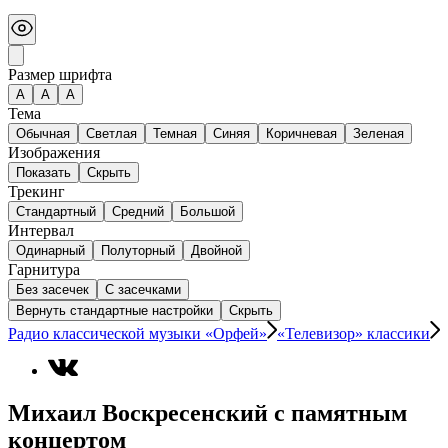
Размер шрифта
А
A
A
Тема
Обычная
Светлая
Темная
Синяя
Коричневая
Зеленая
Изображения
Показать
Скрыть
Трекинг
Стандартный
Средний
Большой
Интервал
Одинарный
Полуторный
Двойной
Гарнитура
Без засечек
С засечками
Вернуть стандартные настройки
Скрыть
Радио классической музыки «Орфей»
«Телевизор» классики
Михаил Воскресенский с памятным
концертом