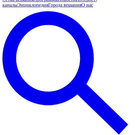
каналы
Энциклопедия
Города вещания
О нас