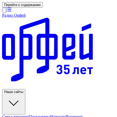
Перейти к содержанию
Радио Орфей
Наши сайты
Сетка вещания
Программы
Новости
Интернет-