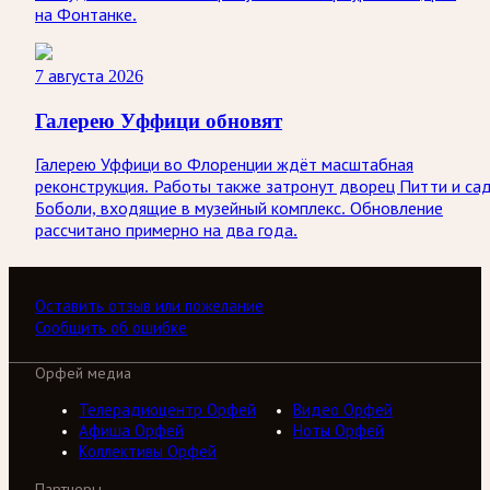
на Фонтанке.
7 августа 2026
Галерею Уффици обновят
Галерею Уффици во Флоренции ждёт масштабная
реконструкция. Работы также затронут дворец Питти и са
Боболи, входящие в музейный комплекс. Обновление
рассчитано примерно на два года.
Оставить отзыв или пожелание
Сообщить об ошибке
Орфей медиа
Телерадиоцентр Орфей
Видео Орфей
Афиша Орфей
Ноты Орфей
Коллективы Орфей
Партнеры