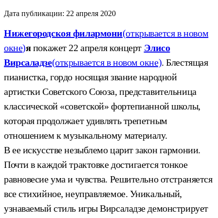
Дата публикации:
22 апреля 2020
Нижегородскоя филармони
(открывается в новом
окне)
я
покажет 22 апреля концерт
Элисо
Вирсаладзе
(открывается в новом окне)
. Блестящая
пианистка, гордо носящая звание народной
артистки Советского Союза, представительница
классической «советской» фортепианной школы,
которая продолжает удивлять трепетным
отношением к музыкальному материалу.
В ее искусстве незыблемо царит закон гармонии.
Почти в каждой трактовке достигается тонкое
равновесие ума и чувства. Решительно отстраняется
все стихийное, неуправляемое. Уникальный,
узнаваемый стиль игры Вирсаладзе демонстрирует