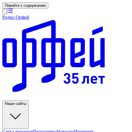
Перейти к содержанию
Радио Орфей
Наши сайты
Сетка вещания
Программы
Новости
Интернет-