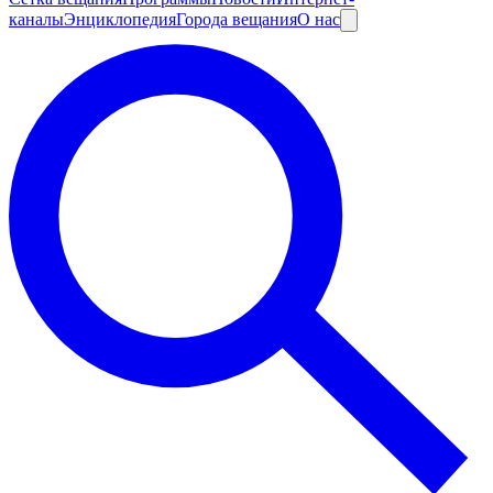
каналы
Энциклопедия
Города вещания
О нас