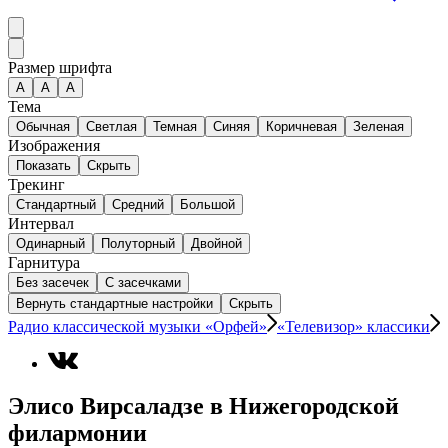
Размер шрифта
А
A
A
Тема
Обычная
Светлая
Темная
Синяя
Коричневая
Зеленая
Изображения
Показать
Скрыть
Трекинг
Стандартный
Средний
Большой
Интервал
Одинарный
Полуторный
Двойной
Гарнитура
Без засечек
С засечками
Вернуть стандартные настройки
Скрыть
Радио классической музыки «Орфей»
«Телевизор» классики
Элисо Вирсаладзе в Нижегородской
филармонии