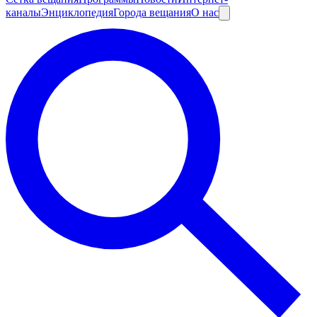
каналы
Энциклопедия
Города вещания
О нас