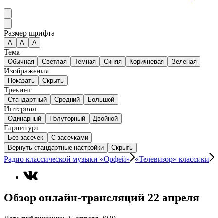
Размер шрифта
А
A
A
Тема
Обычная
Светлая
Темная
Синяя
Коричневая
Зеленая
Изображения
Показать
Скрыть
Трекинг
Стандартный
Средний
Большой
Интервал
Одинарный
Полуторный
Двойной
Гарнитура
Без засечек
С засечками
Вернуть стандартные настройки
Скрыть
Радио классической музыки «Орфей»
«Телевизор» классики
Обзор онлайн-трансляций 22 апреля