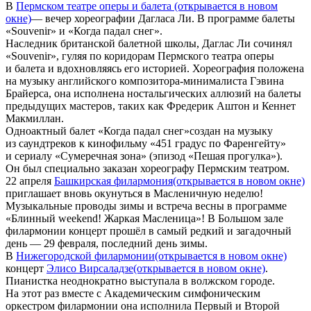
В
Пермском театре оперы и балета
(открывается в новом
окне)
— вечер хореографии Дагласа Ли. В программе балеты
«Souvenir» и «Когда падал снег».
Наследник британской балетной школы, Даглас Ли сочинял
«Souvenir», гуляя по коридорам Пермского театра оперы
и балета и вдохновляясь его историей. Хореография положена
на музыку английского композитора-минималиста Гэвина
Брайерса, она исполнена ностальгических аллюзий на балеты
предыдущих мастеров, таких как Фредерик Аштон и Кеннет
Макмиллан.
Одноактный балет «Когда падал снег»создан на музыку
из саундтреков к кинофильму «451 градус по Фаренгейту»
и сериалу «Сумеречная зона» (эпизод «Пешая прогулка»).
Он был специально заказан хореографу Пермским театром.
22 апреля
Башкирская филармония
(открывается в новом окне)
приглашает вновь окунуться в Масленичную неделю!
Музыкальные проводы зимы и встреча весны в программе
«Блинный weekend! Жаркая Масленица»! В Большом зале
филармонии концерт прошёл в самый редкий и загадочный
день — 29 февраля, последний день зимы.
В
Нижегородской филармонии
(открывается в новом окне)
концерт
Элисо Вирсаладзе
(открывается в новом окне)
.
Пианистка неоднократно выступала в волжском городе.
На этот раз вместе с Академическим симфоническим
оркестром филармонии она исполнила Первый и Второй