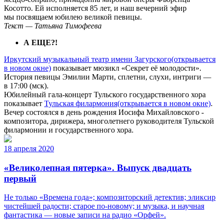
Косотто. Ей исполняется 85 лет, и наш вечерний эфир
мы посвящаем юбилею великой певицы.
Текст — Татьяна Тимофеева
А ЕЩЕ?!
Иркутский музыкальный театр имени Загурского
(открывается
в новом окне)
показывает мюзикл «Секрет её молодости».
История певицы Эмилии Марти, сплетни, слухи, интриги —
в 17:00 (мск).
Юбилейный гала-концерт Тульского государственного хора
показывает
Тульская филармония
(открывается в новом окне)
.
Вечер состоялся в день рождения Иосифа Михайловского ‑
композитора, дирижера, многолетнего руководителя Тульской
филармонии и государственного хора.
18 апреля 2020
«Великолепная пятерка». Выпуск двадцать
первый
Не только «Времена года»; композиторский детектив; эликсир
чистейшей радости; старое по-новому; и музыка, и научная
фантастика — новые записи на радио «Орфей».