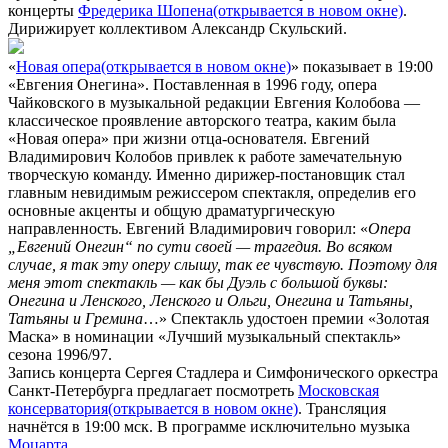
концерты
Фредерика Шопена
(открывается в новом окне)
.
Дирижирует коллективом Александр Скульский.
«
Новая опера
(открывается в новом окне)
» показывает в 19:00
«Евгения Онегина». Поставленная в 1996 году, опера
Чайковского в музыкальной редакции Евгения Колобова —
классическое проявление авторского театра, каким была
«Новая опера» при жизни отца-основателя. Евгений
Владимирович Колобов привлек к работе замечательную
творческую команду. Именно дирижер-постановщик стал
главным невидимым режиссером спектакля, определив его
основные акценты и общую драматургическую
направленность. Евгений Владимирович говорил: «
Опера
„Евгений Онегин“ по сути своей — трагедия. Во всяком
случае, я так эту оперу слышу, так ее чувствую. Поэтому для
меня этот спектакль — как бы Дуэль с большой буквы:
Онегина и Ленского, Ленского и Ольги, Онегина и Татьяны,
Татьяны и Гремина
…» Спектакль удостоен премии «Золотая
Маска» в номинации «Лучший музыкальный спектакль»
сезона 1996/97.
Запись концерта Сергея Стадлера и Симфонического оркестра
Санкт-Петербурга предлагает посмотреть
Московская
консерватория
(открывается в новом окне)
. Трансляция
начнётся в 19:00 мск. В программе исключительно музыка
Моцарта
.