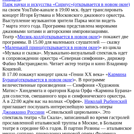
Парк науки и искусства «Сириус»
(открывается в новом окне)
на своем YouTube-канале в 19:00 мск. будет транслировать
концерт Игоря Бутмана и Московского джазового оркестра.
Выступление музыкантов зрители Парка могли видеть
7 марта этого года. Программа представлена мировыми
джазовыми хитами и авторскими импровизациями.
Театр «
Мюзик-холл
(открывается в новом окне)
» покажет две
программы. В 15.00 для маленьких слушателей — сказку
«
Маленький принц
(открывается в новом окне)
» из цикла
«Музыка и сказка». Музыкально-визуальный спектакль идет
в сопровождении оркестра «Северная симфония», дирижер
Фабио Мастранджело. Читает актер театра и кино Владимир
Кошевой.
В 17.00 покажут концерт цикла «Гении ХХ века» «
Кармина
Бурана
(открывается в новом окне)
». В программе
величественные произведения — Симфония «Художник
Матис» Хиндемита и оратория Карла Орфа «Кармина Бурана»
для солистов, смешанного хора и симфонического оркестра.
А в 22:00 ждём вас на волнах «Орфея».
Николай Рыбинский
приглашает послушать интереснейшую запись оперы
Джоаккино Россини
«Севильский цирюльник». Это
спектакль театра «Ла Скала», записанный во время гастролей
прославленной итальянской труппы в Москве, в Большом
театре в середине 60-х годов. В партии Розины — итальянское
меццо-сопрано, примадонна мировой оперы Фьоренца