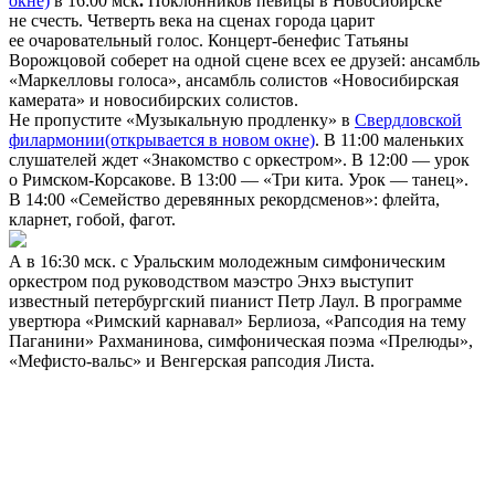
окне)
в 16:00 мск
.
Поклонников певицы в Новосибирске
не счесть. Четверть века на сценах города царит
ее очаровательный голос. Концерт-бенефис Татьяны
Ворожцовой соберет на одной сцене всех ее друзей: ансамбль
«Маркелловы голоса», ансамбль солистов «Новосибирская
камерата» и новосибирских солистов.
Не пропустите «Музыкальную продленку» в
Свердловской
филармонии
(открывается в новом окне)
. В 11:00 маленьких
слушателей ждет «Знакомство с оркестром». В 12:00 — урок
о Римском-Корсакове. В 13:00 — «Три кита. Урок — танец».
В 14:00 «Семейство деревянных рекордсменов»: флейта,
кларнет, гобой, фагот.
А в 16:30 мск. с Уральским молодежным симфоническим
оркестром под руководством маэстро Энхэ выступит
известный петербургский пианист Петр Лаул. В программе
увертюра «Римский карнавал» Берлиоза, «Рапсодия на тему
Паганини» Рахманинова, симфоническая поэма «Прелюды»,
«Мефисто-вальс» и Венгерская рапсодия Листа.