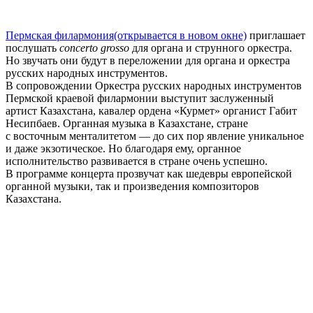
Пермская филармония
(открывается в новом окне)
приглашает
послушать
concerto grosso
для органа и струнного оркестра.
Но звучать они будут в переложении для органа и оркестра
русских народных инструментов.
В сопровождении Оркестра русских народных инструментов
Пермской краевой филармонии выступит заслуженный
артист Казахстана, кавалер ордена «Курмет» органист Габит
Несипбаев. Органная музыка в Казахстане, стране
с восточным менталитетом — до сих пор явление уникальное
и даже экзотическое. Но благодаря ему, органное
исполнительство развивается в стране очень успешно.
В программе концерта прозвучат как шедевры европейской
органной музыки, так и произведения композиторов
Казахстана.