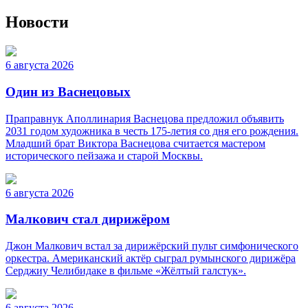
Новости
6 августа 2026
Один из Васнецовых
Праправнук Аполлинария Васнецова предложил объявить
2031 годом художника в честь 175-летия со дня его рождения.
Младший брат Виктора Васнецова считается мастером
исторического пейзажа и старой Москвы.
6 августа 2026
Малкович стал дирижёром
Джон Малкович встал за дирижёрский пульт симфонического
оркестра. Американский актёр сыграл румынского дирижёра
Серджиу Челибидаке в фильме «Жёлтый галстук».
6 августа 2026