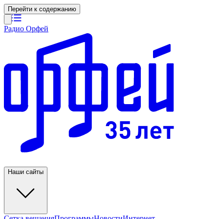
Перейти к содержанию
Радио Орфей
Наши сайты
Сетка вещания
Программы
Новости
Интернет-