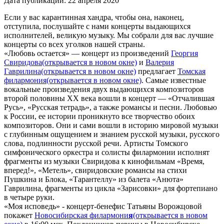
Дата публикации:
22 апреля 2020
Если у вас карантинная хандра, чтобы она, наконец,
отступила, послушайте с нами концерты выдающихся
исполнителей, великую музыку. Мы собрали для вас лучшие
концерты со всех уголков нашей страны.
«Любовь остается» — концерт из произведений
Георгия
Свиридова
(открывается в новом окне)
и
Валерия
Гаврилина
(открывается в новом окне)
предлагает
Томская
филармония
(открывается в новом окне)
. Самые известные
вокальные произведения двух выдающихся композиторов
второй половины ХХ века вошли в концерт — «Отчалившая
Русь», «Русская тетрадь», а также романсы и песни. Любовью
к России, ее истории проникнуто все творчество обоих
композиторов. Они и сами вошли в историю мировой музыки
с глубинным ощущением и знанием русской музыки, русского
слова, подлинности русской речи. Артисты Томского
симфонического оркестра и солисты филармонии исполнят
фрагменты из музыки Свиридова к кинофильмам «Время,
вперед!», «Метель», свиридовские романсы на стихи
Пушкина и Блока, «Тарантеллу» из балета «Анюта»
Гаврилина, фрагменты из цикла «Зарисовки» для фортепиано
в четыре руки.
«Моя исповедь» ‑ концерт-бенефис Татьяны Ворожцовой
покажет
Новосибирская филармони
я
(открывается в новом