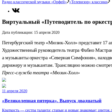
Радио классической музыки «Орфей»
«Телевизор» классики
Виртуальный «Путеводитель по оркест
Дата публикации:
15 апреля 2020
Петербургский театр «Мюзик-Холл» представит 17 ап
Художественный руководитель театра Фабио Мастранд
а музыканты оркестра «Северная Симфония», находясь
дирижеру и музыкантам. Трансляцию можно смотре
Пресс-служба театра «Мюзик-Холл»
11 апреля 2020
«Великолепная пятерка». Выпуск двадцатый
Краткость — сестра таланта; старые и новые знакомые; цветок