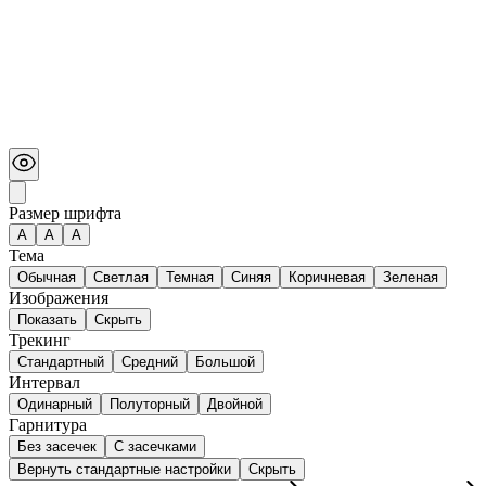
Размер шрифта
А
A
A
Тема
Обычная
Светлая
Темная
Синяя
Коричневая
Зеленая
Изображения
Показать
Скрыть
Трекинг
Стандартный
Средний
Большой
Интервал
Одинарный
Полуторный
Двойной
Гарнитура
Без засечек
С засечками
Вернуть стандартные настройки
Скрыть