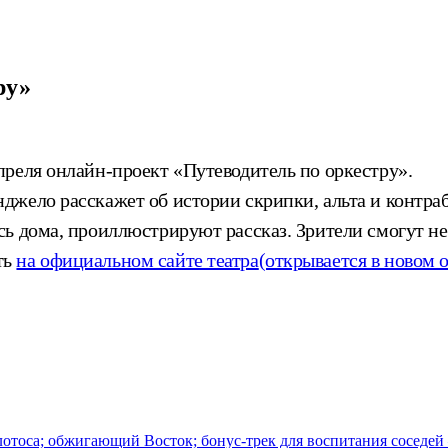
ру»
реля онлайн-проект «Путеводитель по оркестру».
жело расскажет об истории скрипки, альта и контраб
 дома, проиллюстрируют рассказ. Зрители смогут не т
ть
на официальном сайте театра
(открывается в новом 
 лотоса; обжигающий Восток; бонус-трек для воспитания соседе