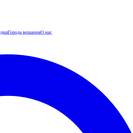
едия
Города вещания
О нас