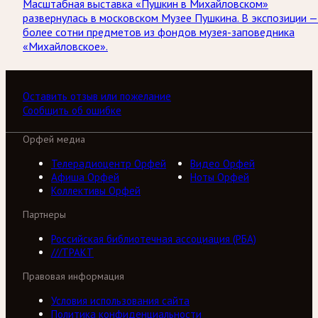
Масштабная выставка «Пушкин в Михайловском»
развернулась в московском Музее Пушкина. В экспозиции —
более сотни предметов из фондов музея-заповедника
«Михайловское».
Оставить отзыв или пожелание
Сообщить об ошибке
Орфей медиа
Телерадиоцентр Орфей
Видео Орфей
Афиша Орфей
Ноты Орфей
Коллективы Орфей
Партнеры
Российская библиотечная ассоциация (РБА)
///ТРАКТ
Правовая информация
Условия использования сайта
Политика конфиденциальности