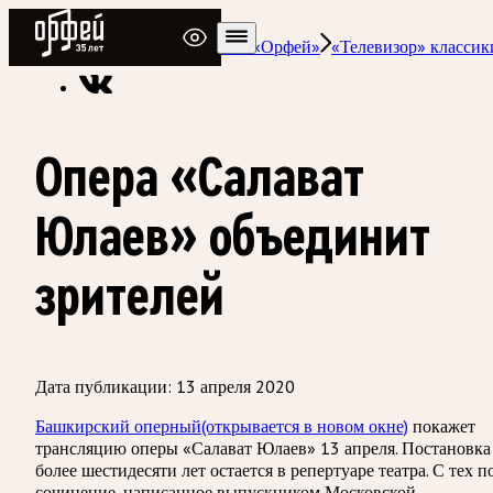
Радио Орфей
Радио классической музыки «Орфей»
«Телевизор» классик
Опера «Салават
Юлаев» объединит
зрителей
Дата публикации:
13 апреля 2020
Башкирский оперный
(открывается в новом окне)
покажет
трансляцию оперы «Салават Юлаев» 13 апреля. Постановка
более шестидесяти лет остается в репертуаре театра. С тех п
сочинение, написанное выпускником Московской