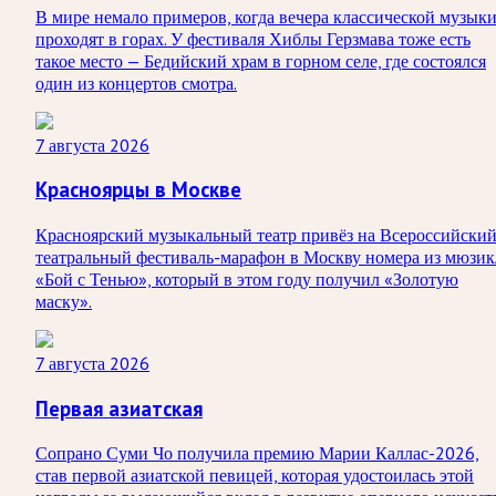
В мире немало примеров, когда вечера классической музык
проходят в горах. У фестиваля Хиблы Герзмава тоже есть
такое место — Бедийский храм в горном селе, где состоялся
один из концертов смотра.
7 августа 2026
Красноярцы в Москве
Красноярский музыкальный театр привёз на Всероссийски
театральный фестиваль-марафон в Москву номера из мюзик
«Бой с Тенью», который в этом году получил «Золотую
маску».
7 августа 2026
Первая азиатская
Сопрано Суми Чо получила премию Марии Каллас-2026,
став первой азиатской певицей, которая удостоилась этой