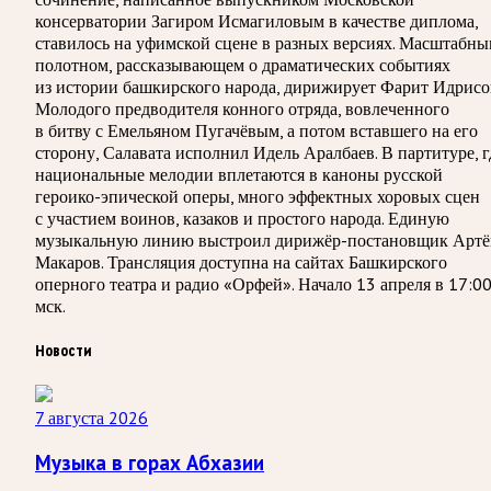
консерватории Загиром Исмагиловым в качестве диплома,
ставилось на уфимской сцене в разных версиях. Масштабн
полотном, рассказывающем о драматических событиях
из истории башкирского народа, дирижирует Фарит Идрисо
Молодого предводителя конного отряда, вовлеченного
в битву с Емельяном Пугачёвым, а потом вставшего на его
сторону, Салавата исполнил Идель Аралбаев. В партитуре, г
национальные мелодии вплетаются в каноны русской
героико-эпической оперы, много эффектных хоровых сцен
с участием воинов, казаков и простого народа. Единую
музыкальную линию выстроил дирижёр-постановщик Арт
Макаров. Трансляция доступна на сайтах Башкирского
оперного театра и радио «Орфей». Начало 13 апреля в 17:0
мск.
Новости
7 августа 2026
Музыка в горах Абхазии