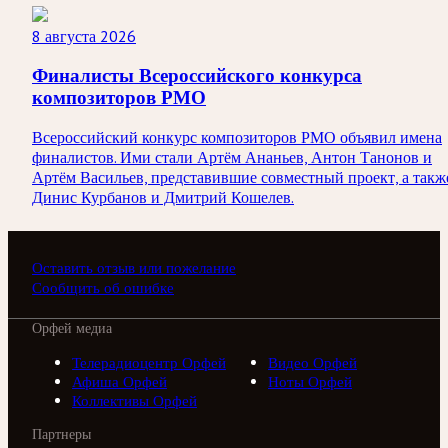
8 августа 2026
Финалисты Всероссийского конкурса
композиторов РМО
Всероссийский конкурс композиторов РМО объявил имена
финалистов. Ими стали Артём Ананьев, Антон Танонов и
Артём Васильев, представившие совместный проект, а такж
Динис Курбанов и Дмитрий Кошелев.
Оставить отзыв или пожелание
Сообщить об ошибке
Орфей медиа
Телерадиоцентр Орфей
Видео Орфей
Афиша Орфей
Ноты Орфей
Коллективы Орфей
Партнеры