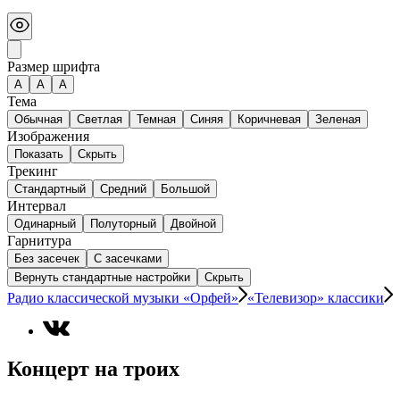
Размер шрифта
А
A
A
Тема
Обычная
Светлая
Темная
Синяя
Коричневая
Зеленая
Изображения
Показать
Скрыть
Трекинг
Стандартный
Средний
Большой
Интервал
Одинарный
Полуторный
Двойной
Гарнитура
Без засечек
С засечками
Вернуть стандартные настройки
Скрыть
Радио классической музыки «Орфей»
«Телевизор» классики
Концерт на троих