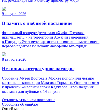
Их рекомендовали к очному просмотру жюри.
9 августа 2026
В память о любимой наставнице
Финальный концерт фестиваля «Хибла Герзмава
приглашает…» на территории Абхазии завершился
в Пицунде. Этот вечер артистка посвятила памяти своего
первого педагога по вокалу Жозефины Бумбуриди.
8 августа 2026
Не только литературное наследие
Собрание Музея Востока в Москве пополнили четыре
картины из коллекции Максима Горького. Они относятся
к иранской живописи эпохи Каджаров. Произведения
выставят для публики с 14 августа.
Оставить отзыв или пожелание
Сообщить об ошибке
Орфей медиа