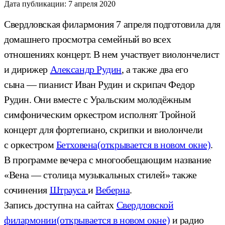
Дата публикации:
7 апреля 2020
Свердловская филармония 7 апреля подготовила для
домашнего просмотра семейный во всех
отношениях концерт. В нем участвует виолончелист
и дирижер
Александр Рудин
, а также два его
сына — пианист Иван Рудин и скрипач Федор
Рудин. Они вместе с Уральским молодёжным
симфоническим оркестром исполнят Тройной
концерт для фортепиано, скрипки и виолончели
с оркестром
Бетховена
(открывается в новом окне)
.
В программе вечера с многообещающим название
«Вена — столица музыкальных стилей» также
сочинения
Штрауса
и
Веберна
.
Запись доступна на сайтах
Свердловской
филармонии
(открывается в новом окне)
и радио