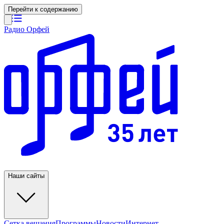
Перейти к содержанию
Радио Орфей
Наши сайты
Сетка вещания
Программы
Новости
Интернет-