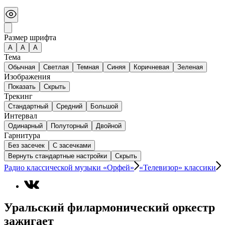
Размер шрифта
А
A
A
Тема
Обычная
Светлая
Темная
Синяя
Коричневая
Зеленая
Изображения
Показать
Скрыть
Трекинг
Стандартный
Средний
Большой
Интервал
Одинарный
Полуторный
Двойной
Гарнитура
Без засечек
С засечками
Вернуть стандартные настройки
Скрыть
Радио классической музыки «Орфей»
«Телевизор» классики
Уральский филармонический оркестр
зажигает