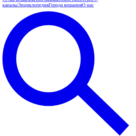
каналы
Энциклопедия
Города вещания
О нас