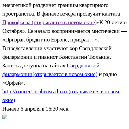
энергетикой раздвинет границы квартирного
пространства. В финале вечера прозвучит кантата
Прокофьева
(открывается в новом окне)
«К 20-летию
Октября». Ее начало воспринимается мистически —
«Призрак бродит по Европе, призрак…».
В представлении участвуют хор Свердловской
филармонии и пианист Константин Тюлькин.
Запись доступна на сайтах
Свердловской
филармонии
(открывается в новом окне)
и радио
«Орфей».
http://concert.orpheusradio.ru
(открывается в новом
окне)
Начало 6 апреля в 16:30 мск.