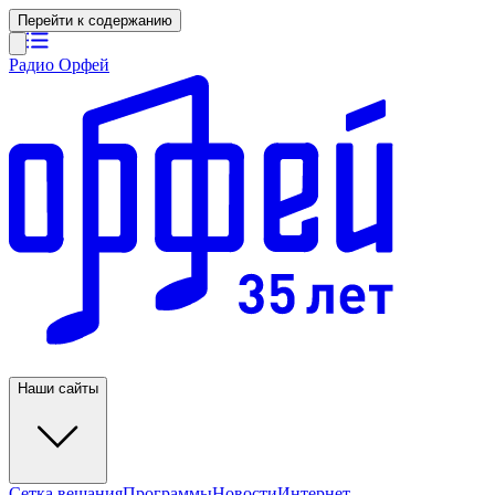
Перейти к содержанию
Радио Орфей
Наши сайты
Сетка вещания
Программы
Новости
Интернет-